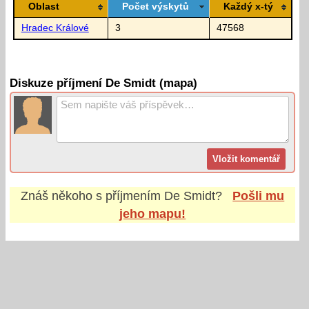
Oblast
Počet výskytů
Každý x-tý
Hradec Králové
3
47568
Diskuze příjmení De Smidt (mapa)
Znáš někoho s příjmením
De Smidt
?
Pošli mu
jeho mapu!