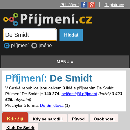
|
Přihlášení
Registrace
příjmení
jméno
MENU ≡
Příjmení:
De Smidt
V České republice jsou celkem
3
lidé s příjmením De Smidt.
Příjmení De Smidt je
140 274.
nejčastější příjmení
(každý
3 423
626.
obyvatel)
.
Přechýlená forma:
De Smidtová
(1)
Kde žijí
Kdy se narodili
Původ
Osobnosti
Klub De Smidt