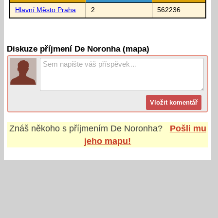
Hlavní Město Praha
2
562236
Diskuze příjmení De Noronha (mapa)
Znáš někoho s příjmením
De Noronha
?
Pošli mu
jeho mapu!