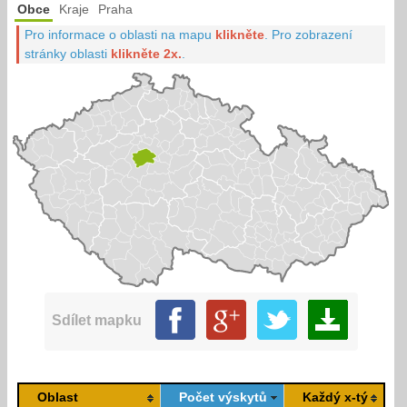
Obce
Kraje
Praha
Pro informace o oblasti na mapu
klikněte
.
Pro zobrazení
stránky oblasti
klikněte 2x.
.
Sdílet mapku
Oblast
Počet výskytů
Každý x-tý