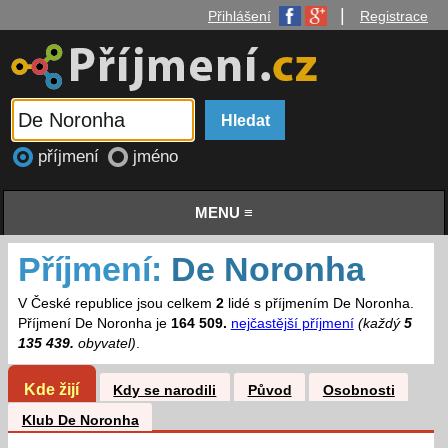
|
Přihlášení
Registrace
příjmení
jméno
MENU ≡
Příjmení:
De Noronha
V České republice jsou celkem
2
lidé s příjmením De Noronha.
Příjmení De Noronha je
164 509.
nejčastější příjmení
(každý
5
135 439.
obyvatel)
.
Kde žijí
Kdy se narodili
Původ
Osobnosti
Klub De Noronha