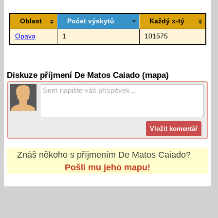
Oblast
Počet výskytů
Každý x-tý
Opava
1
101575
Diskuze příjmení De Matos Caiado (mapa)
Znáš někoho s příjmením
De Matos Caiado
?
Pošli mu jeho mapu!