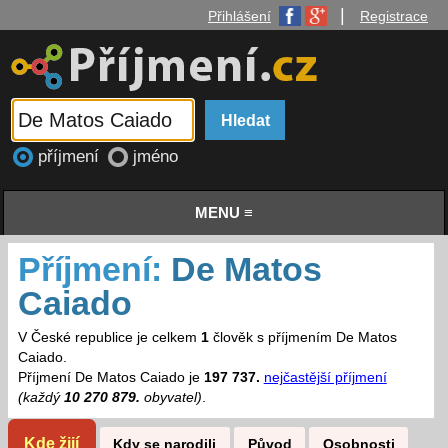
|
Přihlášení
Registrace
příjmení
jméno
MENU ≡
Příjmení:
De Matos
Caiado
V České republice je celkem
1
člověk s příjmením De Matos
Caiado.
Příjmení De Matos Caiado je
197 737.
nejčastější příjmení
(každý
10 270 879.
obyvatel)
.
Kde žijí
Kdy se narodili
Původ
Osobnosti