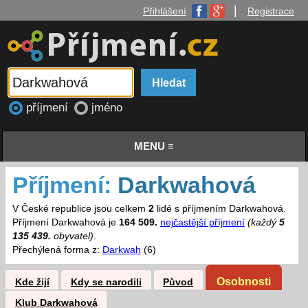
|
Přihlášení
Registrace
příjmení
jméno
MENU ≡
Příjmení:
Darkwahová
V České republice jsou celkem
2
lidé s příjmením Darkwahová.
Příjmení Darkwahová je
164 509.
nejčastější příjmení
(každý
5
135 439.
obyvatel)
.
Přechýlená forma z:
Darkwah
(6)
Osobnosti
Kde žijí
Kdy se narodili
Původ
Klub Darkwahová