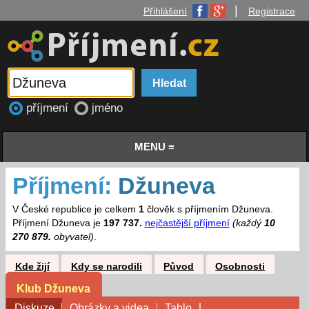
|
Přihlášení
Registrace
příjmení
jméno
MENU ≡
Příjmení:
Džuneva
V České republice je celkem
1
člověk s příjmením Džuneva.
Příjmení Džuneva je
197 737.
nejčastější příjmení
(každý
10
270 879.
obyvatel)
.
Kde žijí
Kdy se narodili
Původ
Osobnosti
Klub Džuneva
Diskuze
Obrázky a videa
Tablo