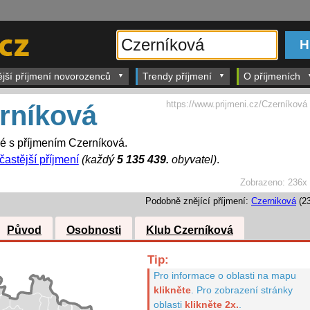
ější příjmení novorozenců
Trendy příjmení
O příjmeních
https://www.prijmeni.cz/Czerníková
rníková
dé s příjmením Czerníková.
častější příjmení
(každý
5 135 439.
obyvatel)
.
Zobrazeno:
236x
Podobně znějící příjmení:
Czerniková
(23
Původ
Osobnosti
Klub Czerníková
Tip:
Pro informace o oblasti na mapu
klikněte
.
Pro zobrazení stránky
oblasti
klikněte 2x.
.