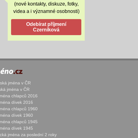
(nové kontakty, diskuze, fotky,
videa a i významné osobnosti)
žská jména v ČR
nská jména v ČR
 jména chlapců 2016
 jména dívek 2016
 jména chlapců 1960
 jména dívek 1960
 jména chlapců 1945
 jména dívek 1945
cká jména za poslední 2 roky