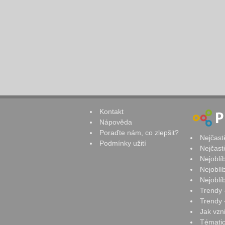
Kontakt
Nápověda
Poraďte nám, co zlepšit?
Nejčast
Podmínky užití
Nejčast
Nejoblí
Nejoblí
Nejoblí
Trendy 
Trendy -
Jak vzn
Tématic