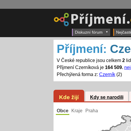
Diskuzní fórum
Nejčast
Příjmení:
Cze
V České republice jsou celkem
2
li
Příjmení Czerníková je
164 509.
nej
Přechýlená forma z:
Czerník
(2)
Kde žijí
Kdy se narodili
Obce
Kraje
Praha