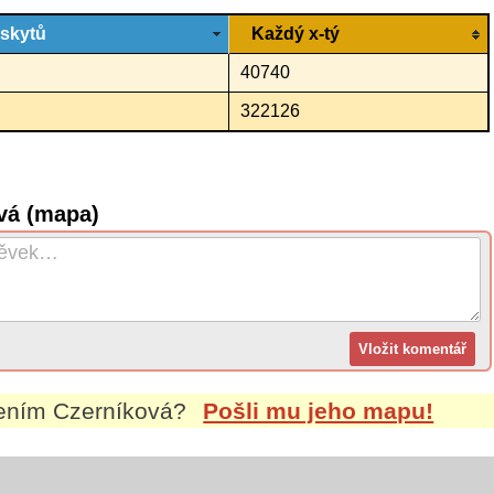
ýskytů
Každý x-tý
40740
322126
vá (mapa)
mením
Czerníková
?
Pošli mu jeho mapu!