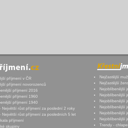
Nejčastější mu
ější příjmení v ČR
Nejčastější že
ější příjmení novorozenců
Nejoblíbenější
benější příjmení 2016
Nejoblíbenější
benější příjmení 1960
Nejoblíbenější
benější příjmení 1940
Nejoblíbenější
- Největší růst příjmení za poslední 2 roky
Nejoblíbenější
 Největší růst příjmení za posledních 5 let
Nejoblíbenější
ikala příjmení
Trendy - chlape
ké skupiny