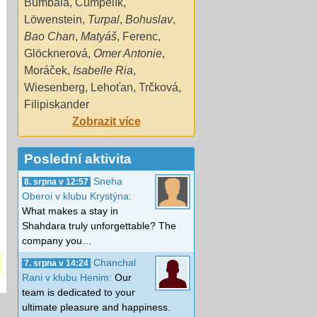
Bumbala
,
Čumpelík
,
Löwenstein
,
Turpal
,
Bohuslav
,
Bao Chan
,
Matyáš
,
Ferenc
,
Glöcknerová
,
Omer Antonie
,
Moráček
,
Isabelle Ria
,
Wiesenberg
,
Lehoťan
,
Trčková
,
Filipiskander
Zobrazit více
Poslední aktivita
Sneha
8. srpna v 12:57
Oberoi v klubu Krystýna:
What makes a stay in
Shahdara truly unforgettable? The
company you…
Chanchal
7. srpna v 14:24
Rani v klubu Henim:
Our
team is dedicated to your
ultimate pleasure and happiness.