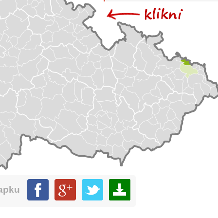
mapku