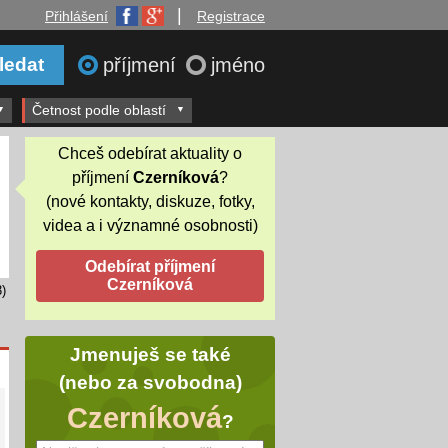
|
Přihlášení
Registrace
příjmení
jméno
Četnost podle oblastí
Chceš odebírat aktuality o
příjmení
Czerníková
?
(nové kontakty, diskuze, fotky,
videa a i významné osobnosti)
)
Jmenuješ se také
(nebo za svobodna)
Czerníková
?