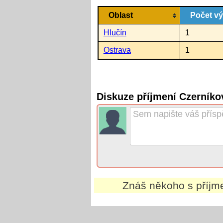
Oblast
Počet v
Hlučín
1
Ostrava
1
Diskuze příjmení Czerníko
Znáš někoho s příj