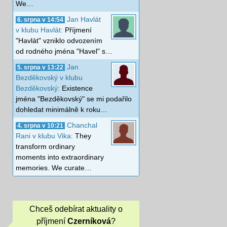
We…
Jan Havlát
6. srpna v 14:54
v klubu Havlát:
Příjmení
"Havlát" vzniklo odvozením
od rodného jména "Havel" s…
Jan
5. srpna v 13:22
Bezděkovský v klubu
Bezděkovský:
Existence
jména "Bezděkovský" se mi podařilo
dohledat minimálně k roku…
Chanchal
4. srpna v 10:21
Rani v klubu Vika:
They
transform ordinary
moments into extraordinary
memories. We curate…
Chceš odebírat aktuality o
příjmení
Czerníková
?