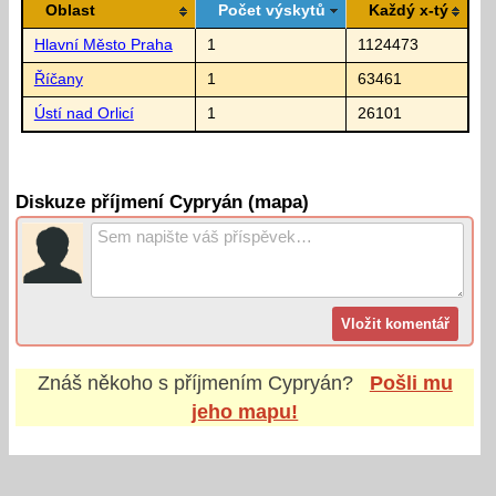
Oblast
Počet výskytů
Každý x-tý
Hlavní Město Praha
1
1124473
Říčany
1
63461
Ústí nad Orlicí
1
26101
Diskuze příjmení Cypryán (mapa)
Znáš někoho s příjmením
Cypryán
?
Pošli mu
jeho mapu!