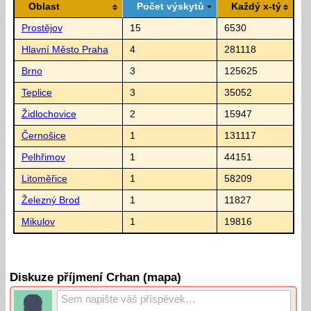
Oblast
Počet výskytů
Každý x-tý
Prostějov
15
6530
Hlavní Město Praha
4
281118
Brno
3
125625
Teplice
3
35052
Židlochovice
2
15947
Černošice
1
131117
Pelhřimov
1
44151
Litoměřice
1
58209
Železný Brod
1
11827
Mikulov
1
19816
Diskuze příjmení Crhan (mapa)