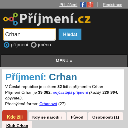
|
Přihlášení
Registrace
příjmení
jméno
MENU ≡
Příjmení:
Crhan
V České republice je celkem
32
lidí s příjmením Crhan.
Příjmení Crhan je
39 382.
nejčastější příjmení
(každý
320 964.
obyvatel)
.
Přechýlená forma:
Crhanová
(27)
Kde žijí
Kdy se narodili
Původ
Osobnosti (1)
Klub Crhan