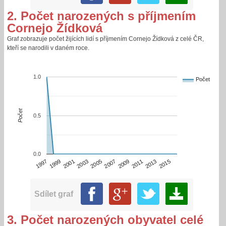
2. Počet narozených s příjmením
Cornejo Žídková
Graf zobrazuje počet žijících lidí s příjmením Cornejo Žídková z celé ČR,
kteří se narodili v daném roce.
1.0
Počet
Počet
0.5
0.0
2013
2015
1997
1999
2001
2003
2005
2007
2009
2011
Sdílet graf
3. Počet narozených obyvatel celé