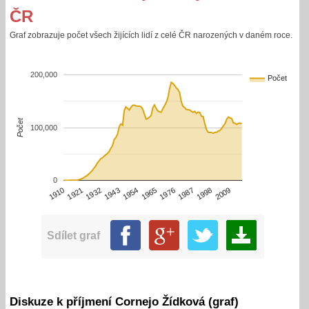
ČR
Graf zobrazuje počet všech žijících lidí z celé ČR narozených v daném roce.
200,000
Počet
Počet
100,000
0
1910
1932
1954
1976
1998
1921
1943
1965
1987
2009
Sdílet graf
Diskuze k příjmení Cornejo Žídková (graf)