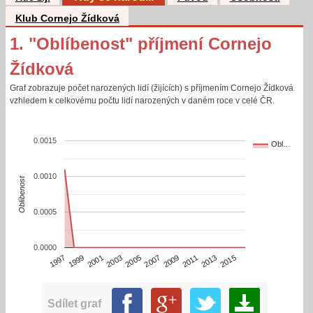
Klub Cornejo Žídková
1. "Oblíbenost" příjmení Cornejo
Žídková
Graf zobrazuje počet narozených lidí (žijících) s příjmením Cornejo Žídková
vzhledem k celkovému počtu lidí narozených v daném roce v celé ČR.
0.0015
Obl…
0.0010
Oblíbenost
0.0005
0.0000
2013
2015
1997
1999
2001
2003
2005
2007
2009
2011
Sdílet graf