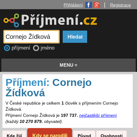
|
Přihlášení
Registrace
příjmení
jméno
MENU ≡
Příjmení:
Cornejo
Žídková
V České republice je celkem
1
člověk s příjmením Cornejo
Žídková.
Příjmení Cornejo Žídková je
197 737.
nejčastější příjmení
(každý
10 270 879.
obyvatel)
.
Kdy se narodili
Kde žijí
Původ
Osobnosti