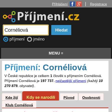
|
Přihlášení
Registrace
příjmení
jméno
MENU ≡
Příjmení:
Cornéliová
V České republice je celkem
1
člověk s příjmením Cornéliová.
Příjmení Cornéliová je
197 737.
nejčastější příjmení
(každý
10
270 879.
obyvatel)
.
Kdy se narodili
Kde žijí
Původ
Osobnosti
Klub Cornéliová