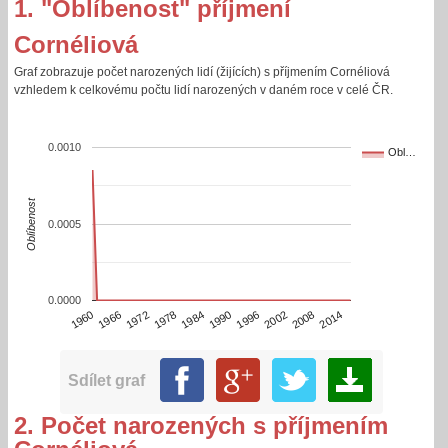
1. "Oblíbenost" příjmení
Cornéliová
Graf zobrazuje počet narozených lidí (žijících) s příjmením Cornéliová
vzhledem k celkovému počtu lidí narozených v daném roce v celé ČR.
0.0010
Obl…
Oblíbenost
0.0005
0.0000
1996
1960
2002
1966
2008
1972
2014
1978
1984
1990
Sdílet graf
2. Počet narozených s příjmením