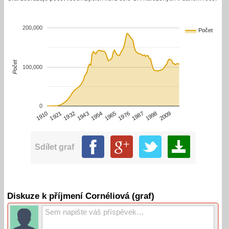
200,000
Počet
Počet
100,000
0
1910
1932
1954
1976
1998
1921
1943
1965
1987
2009
Sdílet graf
Diskuze k příjmení Cornéliová (graf)