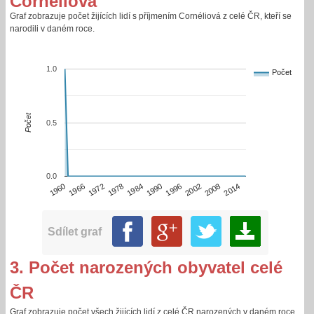
Cornéliová
Graf zobrazuje počet žijících lidí s příjmením Cornéliová z celé ČR, kteří se
narodili v daném roce.
1.0
Počet
Počet
0.5
0.0
1996
1960
2002
1966
2008
1972
2014
1978
1984
1990
Sdílet graf
3. Počet narozených obyvatel celé
ČR
Graf zobrazuje počet všech žijících lidí z celé ČR narozených v daném roce.