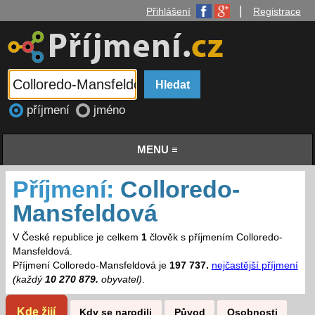
|
Přihlášení
Registrace
příjmení
jméno
MENU ≡
Příjmení:
Colloredo-
Mansfeldová
V České republice je celkem
1
člověk s příjmením Colloredo-
Mansfeldová.
Příjmení Colloredo-Mansfeldová je
197 737.
nejčastější příjmení
(každý
10 270 879.
obyvatel)
.
Kde žijí
Kdy se narodili
Původ
Osobnosti