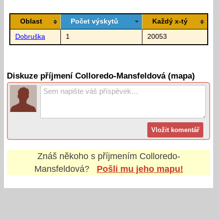
Oblast
Počet výskytů
Každý x-tý
Dobruška
1
20053
Diskuze příjmení Colloredo-Mansfeldová (mapa)
Znáš někoho s příjmením
Colloredo-
Mansfeldová
?
Pošli mu jeho mapu!