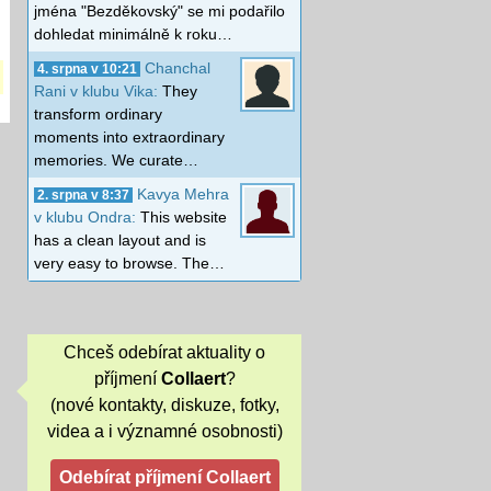
jména "Bezděkovský" se mi podařilo
dohledat minimálně k roku…
Chanchal
4. srpna v 10:21
Rani v klubu Vika:
They
transform ordinary
moments into extraordinary
memories. We curate…
Kavya Mehra
2. srpna v 8:37
v klubu Ondra:
This website
has a clean layout and is
very easy to browse. The…
Chceš odebírat aktuality o
příjmení
Collaert
?
(nové kontakty, diskuze, fotky,
videa a i významné osobnosti)