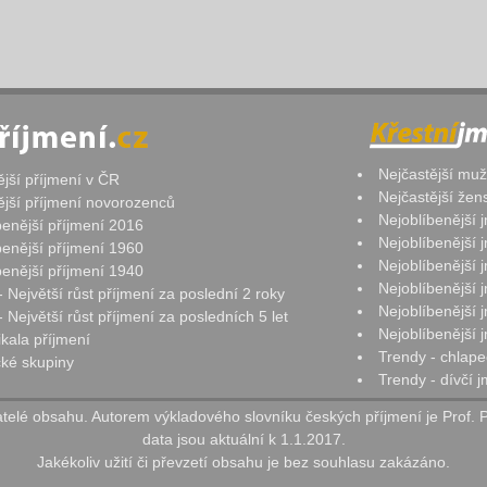
Nejčastější mu
ější příjmení v ČR
Nejčastější že
ější příjmení novorozenců
Nejoblíbenější
benější příjmení 2016
Nejoblíbenější
benější příjmení 1960
Nejoblíbenější
benější příjmení 1940
Nejoblíbenější
- Největší růst příjmení za poslední 2 roky
Nejoblíbenější
 Největší růst příjmení za posledních 5 let
Nejoblíbenější
ikala příjmení
Trendy - chlape
ké skupiny
Trendy - dívčí 
elé obsahu. Autorem výkladového slovníku českých příjmení je Prof. 
data jsou aktuální k 1.1.2017.
Jakékoliv užití či převzetí obsahu je bez souhlasu zakázáno.