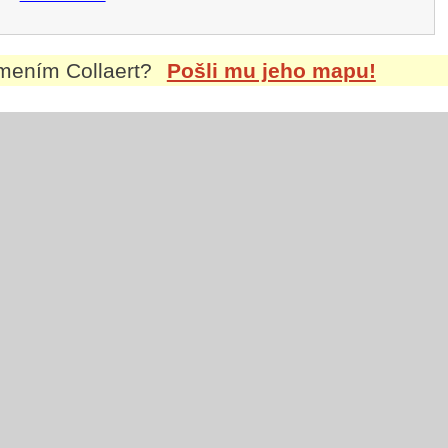
íjmením
Collaert
?
Pošli mu jeho mapu!