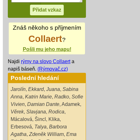
Znáš někoho s příjmením
Collaert
?
Pošli mu jeho mapu!
Najdi
rýmy na slovo Collaert
a
napiš báseň.
(Rýmovač.cz)
Poslední hledání
Jarolín
,
Ekkard
,
Juana
,
Sabina
Anna
,
Katrin Marie
,
Radko
,
Sofie
Vivien
,
Damian Dante
,
Adamek
,
Věrek
,
Slavjana
,
Rodica
,
Mácalová
,
Šincl
,
Klika
,
Erbesová
,
Talya
,
Barbora
Agatha
,
Zdeněk William
,
Ema