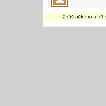
Znáš někoho s př