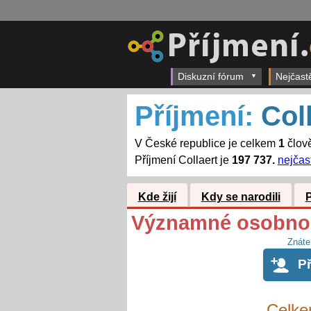
Diskuzní fórum
Nejčast
Příjmení:
Col
V České republice je celkem
1
člově
Příjmení Collaert je
197 737.
nejčast
Kde žijí
Kdy se narodili
Významné osobnost
Znáte
P
Celke