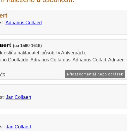
ert
sti
Adrianus Collaert
aert
(ca 1560-1618)
reslíř a nakladatel, působil v Antverpách.
no Coollardo, Adrianus Collardus, Adrianus Collart, Adriaen
Přidat komentář nebo obrázek
 ČR
sti
Jan Collaert
sti
Jan Collaert