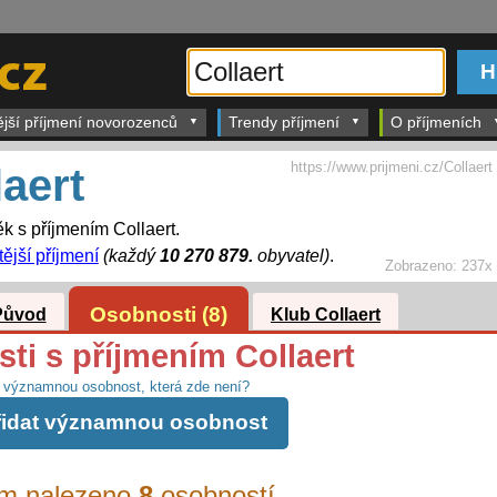
ější příjmení novorozenců
Trendy příjmení
O příjmeních
https://www.prijmeni.cz/Collaert
laert
k s příjmením Collaert.
ější příjmení
(každý
10 270 879.
obyvatel)
.
Zobrazeno:
237x
Osobnosti (8)
Původ
Klub Collaert
i s příjmením Collaert
 významnou osobnost, která zde není?
řidat významnou osobnost
m nalezeno
8
osobností.