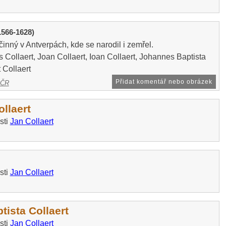
1566-1628)
 činný v Antverpách, kde se narodil i zemřel.
Collaert, Joan Collaert, Ioan Collaert, Johannes Baptista
 Collaert
Přidat komentář nebo obrázek
 ČR
ollaert
sti
Jan Collaert
sti
Jan Collaert
ista Collaert
sti
Jan Collaert