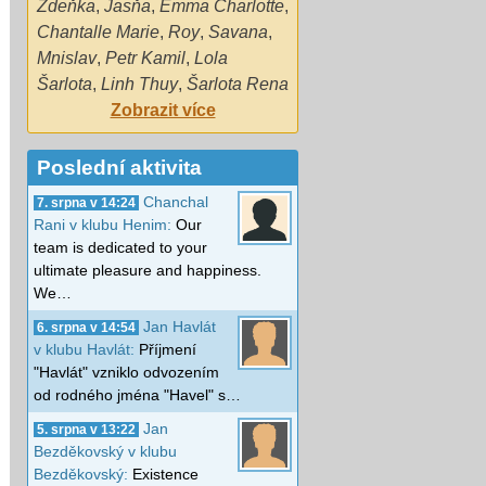
Zdeňka
,
Jasňa
,
Emma Charlotte
,
Chantalle Marie
,
Roy
,
Savana
,
Mnislav
,
Petr Kamil
,
Lola
Šarlota
,
Linh Thuy
,
Šarlota Rena
Zobrazit více
Poslední aktivita
Chanchal
7. srpna v 14:24
Rani v klubu Henim:
Our
team is dedicated to your
ultimate pleasure and happiness.
We…
Jan Havlát
6. srpna v 14:54
v klubu Havlát:
Příjmení
"Havlát" vzniklo odvozením
od rodného jména "Havel" s…
Jan
5. srpna v 13:22
Bezděkovský v klubu
Bezděkovský:
Existence