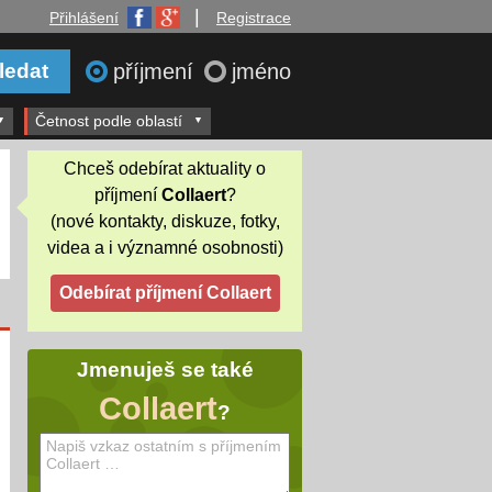
|
Přihlášení
Registrace
příjmení
jméno
Četnost podle oblastí
Chceš odebírat aktuality o
příjmení
Collaert
?
(nové kontakty, diskuze, fotky,
videa a i významné osobnosti)
Jmenuješ se také
Collaert
?