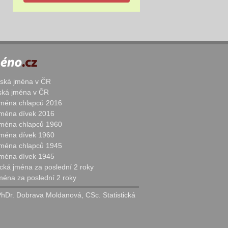
žská jména v ČR
nská jména v ČR
 jména chlapců 2016
 jména dívek 2016
 jména chlapců 1960
 jména dívek 1960
 jména chlapců 1945
 jména dívek 1945
cká jména za poslední 2 roky
jména za poslední 2 roky
PhDr. Dobrava Moldanová, CSc. Statistická