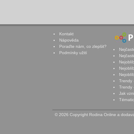
Kontakt
Nápověda
Poraďte nám, co zlepšit?
Nejčast
Podmínky užití
Nejčast
Nejoblí
Nejoblí
Nejoblí
Trendy 
Trendy -
Jak vzn
Tématic
© 2026 Copyright Rodina Online a dodavat