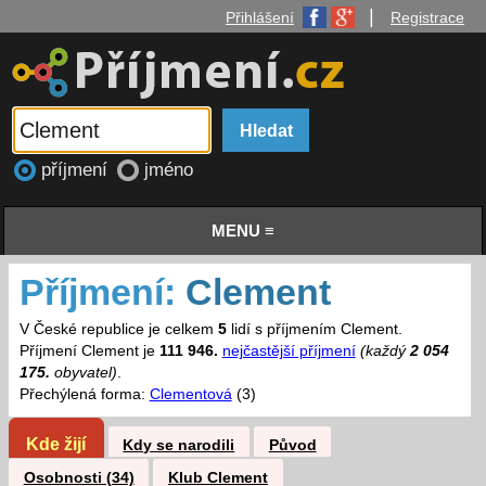
|
Přihlášení
Registrace
příjmení
jméno
MENU ≡
Příjmení:
Clement
V České republice je celkem
5
lidí s příjmením Clement.
Příjmení Clement je
111 946.
nejčastější příjmení
(každý
2 054
175.
obyvatel)
.
Přechýlená forma:
Clementová
(3)
Kde žijí
Kdy se narodili
Původ
Osobnosti (34)
Klub Clement