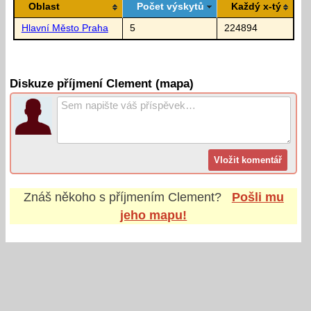
Oblast
Počet výskytů
Každý x-tý
Hlavní Město Praha
5
224894
Diskuze příjmení Clement (mapa)
Znáš někoho s příjmením
Clement
?
Pošli mu
jeho mapu!