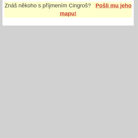
Znáš někoho s příjmením
Cingroš
?
Pošli mu jeho
mapu!