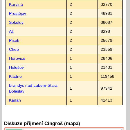
Karviná
2
32770
Prostějov
2
48981
Sokolov
2
38087
Aš
2
8298
Písek
2
25679
Cheb
2
23559
Hořovice
1
28406
Holešov
1
21431
Kladno
1
119458
Brandýs nad Labem-Stará
1
97942
Boleslav
Kadaň
1
42413
Diskuze příjmení Cingroš (mapa)