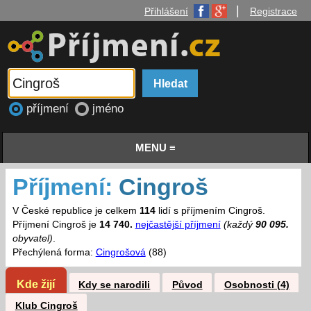
|
Přihlášení
Registrace
příjmení
jméno
MENU ≡
Příjmení:
Cingroš
V České republice je celkem
114
lidí s příjmením Cingroš.
Příjmení Cingroš je
14 740.
nejčastější příjmení
(každý
90 095.
obyvatel)
.
Přechýlená forma:
Cingrošová
(88)
Kde žijí
Kdy se narodili
Původ
Osobnosti (4)
Klub Cingroš