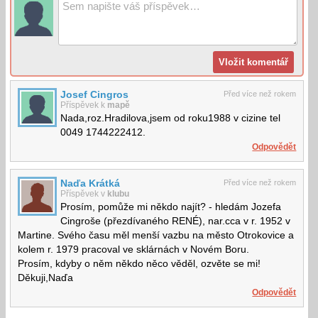
Josef Cingros
Před více než rokem
Příspěvek k
mapě
Nada,roz.Hradilova,jsem od roku1988 v cizine tel
0049 1744222412.
Odpovědět
Naďa Krátká
Před více než rokem
Příspěvek v
klubu
Prosím, pomůže mi někdo najít? - hledám Jozefa
Cingroše (přezdívaného RENÉ), nar.cca v r. 1952 v
Martine. Svého času měl menší vazbu na město Otrokovice a
kolem r. 1979 pracoval ve sklárnách v Novém Boru.
Prosím, kdyby o něm někdo něco věděl, ozvěte se mi!
Děkuji,Naďa
Odpovědět