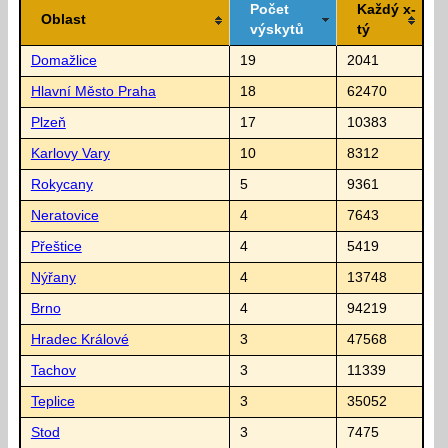
Počet
Každý x-
Oblast
výskytů
tý
Domažlice
19
2041
Hlavní Město Praha
18
62470
Plzeň
17
10383
Karlovy Vary
10
8312
Rokycany
5
9361
Neratovice
4
7643
Přeštice
4
5419
Nýřany
4
13748
Brno
4
94219
Hradec Králové
3
47568
Tachov
3
11339
Teplice
3
35052
Stod
3
7475