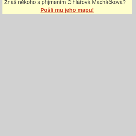
Znáš někoho s příjmením
Cihlářová Macháčková
?
Pošli mu jeho mapu!