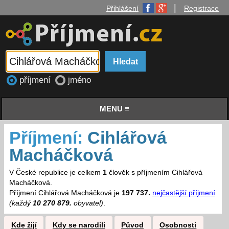
|
Přihlášení
Registrace
příjmení
jméno
MENU ≡
Příjmení:
Cihlářová
Macháčková
V České republice je celkem
1
člověk s příjmením Cihlářová
Macháčková.
Příjmení Cihlářová Macháčková je
197 737.
nejčastější příjmení
(každý
10 270 879.
obyvatel)
.
Kde žijí
Kdy se narodili
Původ
Osobnosti