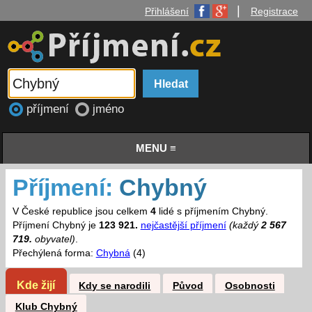
|
Přihlášení
Registrace
příjmení
jméno
MENU ≡
Příjmení:
Chybný
V České republice jsou celkem
4
lidé s příjmením Chybný.
Příjmení Chybný je
123 921.
nejčastější příjmení
(každý
2 567
719.
obyvatel)
.
Přechýlená forma:
Chybná
(4)
Kde žijí
Kdy se narodili
Původ
Osobnosti
Klub Chybný