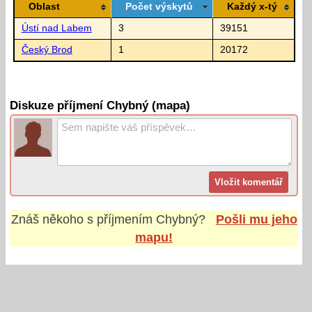
Oblast
Počet výskytů
Každý x-tý
Ústí nad Labem
3
39151
Český Brod
1
20172
Diskuze příjmení Chybný (mapa)
Znáš někoho s příjmením
Chybný
?
Pošli mu jeho
mapu!