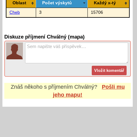
Oblast
Počet výskytů
Každý x-tý
Cheb
3
15706
Diskuze příjmení Chválný (mapa)
Znáš někoho s příjmením
Chválný
?
Pošli mu
jeho mapu!