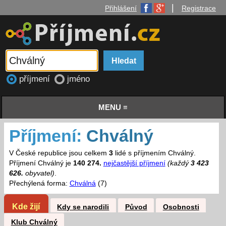
|
Přihlášení
Registrace
příjmení
jméno
MENU ≡
Příjmení:
Chválný
V České republice jsou celkem
3
lidé s příjmením Chválný.
Příjmení Chválný je
140 274.
nejčastější příjmení
(každý
3 423
626.
obyvatel)
.
Přechýlená forma:
Chválná
(7)
Kde žijí
Kdy se narodili
Původ
Osobnosti
Klub Chválný