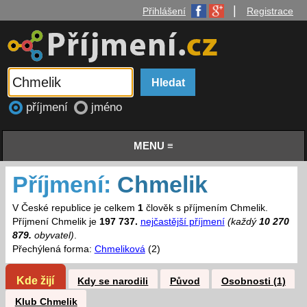
|
Přihlášení
Registrace
příjmení
jméno
MENU ≡
Příjmení:
Chmelik
V České republice je celkem
1
člověk s příjmením Chmelik.
Příjmení Chmelik je
197 737.
nejčastější příjmení
(každý
10 270
879.
obyvatel)
.
Přechýlená forma:
Chmeliková
(2)
Kde žijí
Kdy se narodili
Původ
Osobnosti (1)
Klub Chmelik