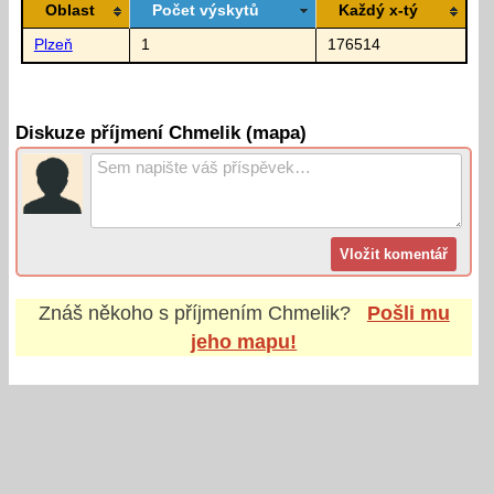
Oblast
Počet výskytů
Každý x-tý
Plzeň
1
176514
Diskuze příjmení Chmelik (mapa)
Znáš někoho s příjmením
Chmelik
?
Pošli mu
jeho mapu!