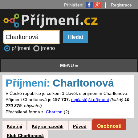
|
Přihlášení
Registrace
příjmení
jméno
MENU ≡
Příjmení:
Charltonová
V České republice je celkem
1
člověk s příjmením Charltonová.
Příjmení Charltonová je
197 737.
nejčastější příjmení
(každý
10
270 879.
obyvatel)
.
Přechýlená forma z:
Charlton
(2)
Osobnosti
Kde žijí
Kdy se narodili
Původ
Klub Charltonová