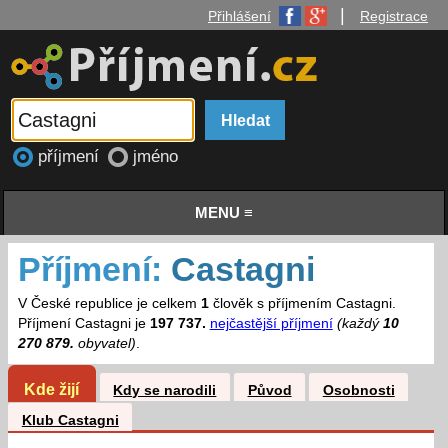
|
Přihlášení
Registrace
příjmení
jméno
MENU ≡
Příjmení:
Castagni
V České republice je celkem
1
člověk s příjmením Castagni.
Příjmení Castagni je
197 737.
nejčastější příjmení
(každý
10
270 879.
obyvatel)
.
Kde žijí
Kdy se narodili
Původ
Osobnosti
Klub Castagni