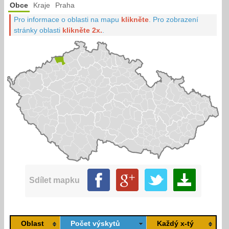
Obce
Kraje
Praha
Pro informace o oblasti na mapu
klikněte
.
Pro zobrazení
stránky oblasti
klikněte 2x.
.
Sdílet mapku
Oblast
Počet výskytů
Každý x-tý