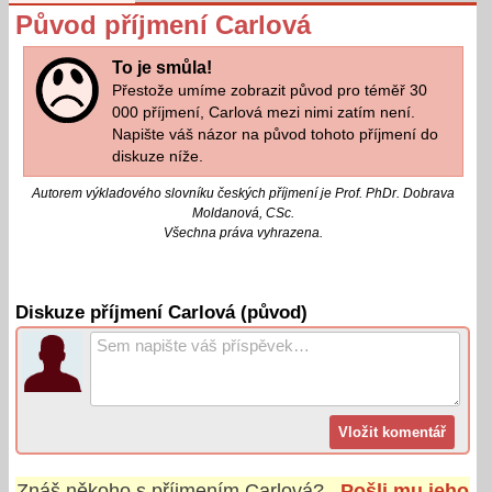
Původ příjmení Carlová
To je smůla!
Přestože umíme zobrazit původ pro téměř 30
000 příjmení, Carlová mezi nimi zatím není.
Napište váš názor na původ tohoto příjmení do
diskuze níže.
Autorem výkladového slovníku českých příjmení je Prof. PhDr. Dobrava
Moldanová, CSc.
Všechna práva vyhrazena.
Diskuze příjmení Carlová (původ)
Znáš někoho s příjmením
Carlová
?
Pošli mu jeho