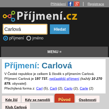
|
Přihlášení
Registrace
příjmení
jméno
MENU ≡
Příjmení:
Carlová
V České republice je celkem
1
člověk s příjmením Carlová.
Příjmení Carlová je
197 737.
nejčastější příjmení
(každý
10 270
879.
obyvatel)
.
Přechýlená forma z:
Carl
(5),
Carli
(2),
Carlo
(2),
Carle
(2)
Původ
Kde žijí
Kdy se narodili
Osobnosti
Klub Carlová