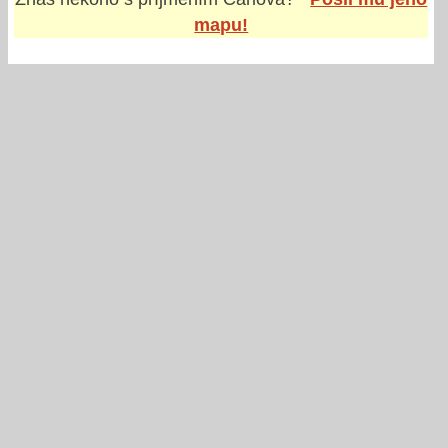
mapu!