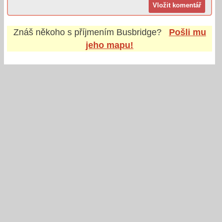
Znáš někoho s příjmením
Busbridge
?
Pošli mu
jeho mapu!