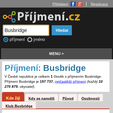
|
Přihlášení
Registrace
příjmení
jméno
MENU ≡
Příjmení:
Busbridge
V České republice je celkem
1
člověk s příjmením Busbridge.
Příjmení Busbridge je
197 737.
nejčastější příjmení
(každý
10
270 879.
obyvatel)
.
Kde žijí
Kdy se narodili
Původ
Osobnosti
Klub Busbridge