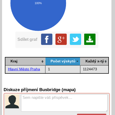
100%
Sdílet graf
Kraj
Počet výskytů
Každý x-tý
Hlavní Město Praha
1
1124473
Diskuze příjmení Busbridge (mapa)