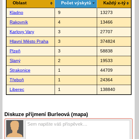
Oblast
Počet výskytů
Každý x-tý
Kladno
9
13273
Rakovník
4
13466
Karlovy Vary
3
27707
Hlavní Město Praha
3
374824
Plzeň
3
58838
Slaný
2
19533
Strakonice
1
44709
Třeboň
1
24364
Liberec
1
138840
Diskuze příjmení Burleová (mapa)