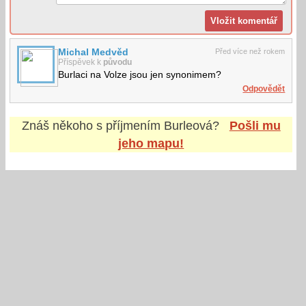
Michal Medvěd
Před více než rokem
Příspěvek k
původu
Burlaci na Volze jsou jen synonimem?
Odpovědět
Znáš někoho s příjmením
Burleová
?
Pošli mu
jeho mapu!