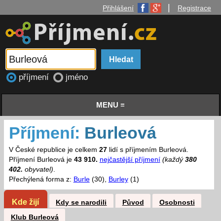
|
Přihlášení
Registrace
příjmení
jméno
MENU ≡
Příjmení:
Burleová
V České republice je celkem
27
lidí s příjmením Burleová.
Příjmení Burleová je
43 910.
nejčastější příjmení
(každý
380
402.
obyvatel)
.
Přechýlená forma z:
Burle
(30),
Burley
(1)
Kde žijí
Kdy se narodili
Původ
Osobnosti
Klub Burleová