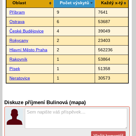
Oblast
Počet výskytů
Každý x-tý
Příbram
9
7641
Ostrava
6
53687
České Budějovice
4
39049
Rokycany
2
23403
Hlavní Město Praha
2
562236
Rakovník
1
53864
Písek
1
51358
Neratovice
1
30573
Diskuze příjmení Bulinová (mapa)