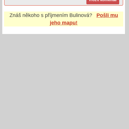
Znáš někoho s příjmením
Bulinová
?
Pošli mu
jeho mapu!