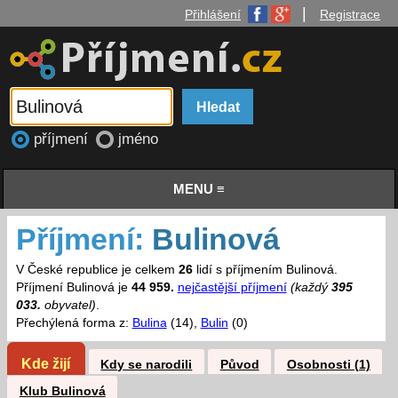
|
Přihlášení
Registrace
příjmení
jméno
MENU ≡
Příjmení:
Bulinová
V České republice je celkem
26
lidí s příjmením Bulinová.
Příjmení Bulinová je
44 959.
nejčastější příjmení
(každý
395
033.
obyvatel)
.
Přechýlená forma z:
Bulina
(14),
Bulin
(0)
Kde žijí
Kdy se narodili
Původ
Osobnosti (1)
Klub Bulinová