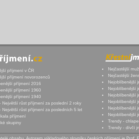
Nejčastější mu
ější příjmení v ČR
Nejčastější že
ější příjmení novorozenců
Nejoblíbenější
benější příjmení 2016
Nejoblíbenější
benější příjmení 1960
Nejoblíbenější
benější příjmení 1940
Nejoblíbenější
- Největší růst příjmení za poslední 2 roky
Nejoblíbenější
 Největší růst příjmení za posledních 5 let
Nejoblíbenější
ikala příjmení
Trendy - chlape
ké skupiny
Trendy - dívčí 
elé obsahu. Autorem výkladového slovníku českých příjmení je Prof. 