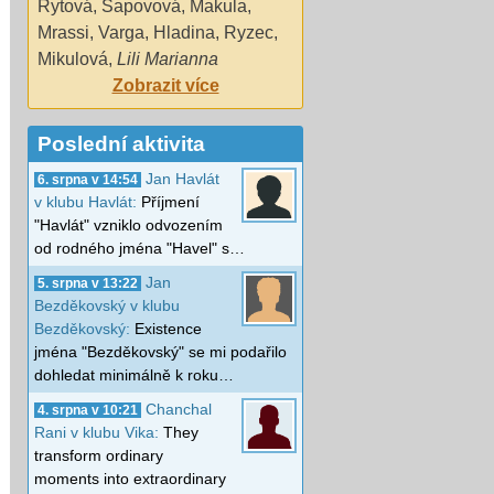
Rytová
,
Šapovová
,
Makula
,
Mrassi
,
Varga
,
Hladina
,
Ryzec
,
Mikulová
,
Lili Marianna
Zobrazit více
Poslední aktivita
Jan Havlát
6. srpna v 14:54
v klubu Havlát:
Příjmení
"Havlát" vzniklo odvozením
od rodného jména "Havel" s…
Jan
5. srpna v 13:22
Bezděkovský v klubu
Bezděkovský:
Existence
jména "Bezděkovský" se mi podařilo
dohledat minimálně k roku…
Chanchal
4. srpna v 10:21
Rani v klubu Vika:
They
transform ordinary
moments into extraordinary