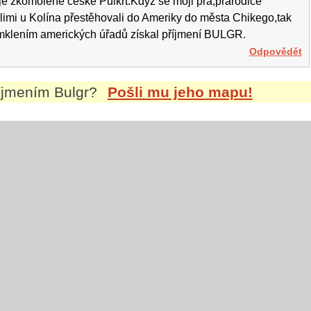
je zkomolené české Půlkrt.Když se moji pra,prarodiče
limi u Kolína přestěhovali do Ameriky do města Chikego,tak
omklením amerických úřadů získal příjmení BULGR.
Odpovědět
říjmením
Bulgr
?
Pošli mu jeho mapu!