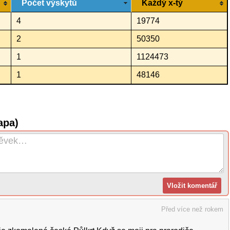
Počet výskytů
Každý x-tý
4
19774
2
50350
1
1124473
1
48146
apa)
Před více než rokem