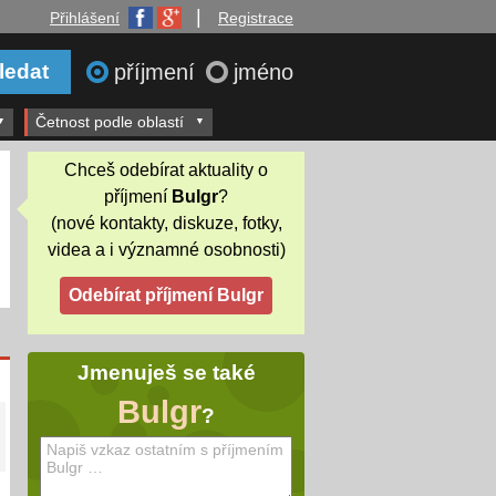
|
Přihlášení
Registrace
příjmení
jméno
Četnost podle oblastí
Chceš odebírat aktuality o
příjmení
Bulgr
?
(nové kontakty, diskuze, fotky,
videa a i významné osobnosti)
Jmenuješ se také
Bulgr
?