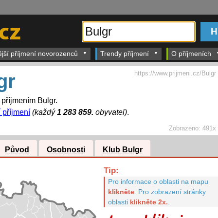
ější příjmení novorozenců
Trendy příjmení
O příjmeních
https://www.prijmeni.cz/Bulgr
gr
s příjmením Bulgr.
í příjmení
(každý
1 283 859.
obyvatel)
.
Zobrazeno:
491x
Původ
Osobnosti
Klub Bulgr
Tip:
Pro informace o oblasti na mapu
klikněte
.
Pro zobrazení stránky
oblasti
klikněte 2x.
.