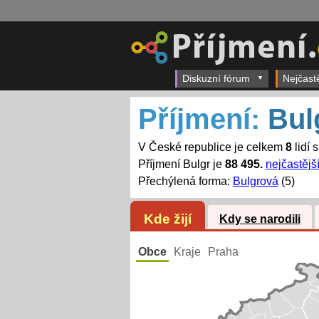
Diskuzní fórum
Nejčast
Příjmení:
Bul
V České republice je celkem
8
lidí 
Příjmení Bulgr je
88 495.
nejčastějš
Přechýlená forma:
Bulgrová
(5)
Kde žijí
Kdy se narodili
Obce
Kraje
Praha