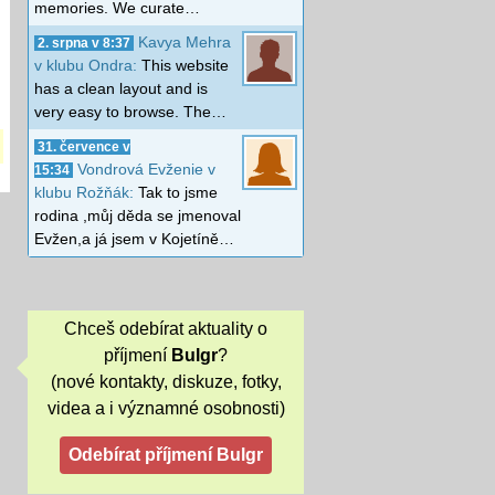
memories. We curate…
Kavya Mehra
2. srpna v 8:37
v klubu Ondra:
This website
has a clean layout and is
very easy to browse. The…
31. července v
Vondrová Evženie v
15:34
klubu Rožňák:
Tak to jsme
rodina ,můj děda se jmenoval
Evžen,a já jsem v Kojetíně…
Chceš odebírat aktuality o
příjmení
Bulgr
?
(nové kontakty, diskuze, fotky,
videa a i významné osobnosti)