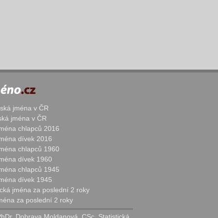
žská jména v ČR
nská jména v ČR
 jména chlapců 2016
 jména dívek 2016
 jména chlapců 1960
 jména dívek 1960
 jména chlapců 1945
 jména dívek 1945
cká jména za poslední 2 roky
jména za poslední 2 roky
PhDr. Dobrava Moldanová, CSc. Statistická