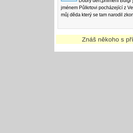
Dobrý den,příimení Bulgr 
jménem Půlkrtovi pocházející z Ve
můj děda který se tam narodil zk
Znáš někoho s p