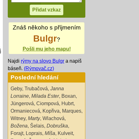
Znáš někoho s příjmením
Bulgr
?
Pošli mu jeho mapu!
Najdi
rýmy na slovo Bulgr
a napiš
báseň.
(Rýmovač.cz)
Poslední hledání
Geby
,
Trubačová
,
Janna
Lorraine
,
Milada Ester
,
Boxan
,
Jüngerová
,
Ciompová
,
Hubrt
,
Ormaniecová
,
Kopřiva
,
Marques
,
Witney
,
Marty
,
Wlachová
,
Božena
,
Šelais
,
Dobruška
,
Forajt
,
Loprais
,
Míša
,
Kulveit
,