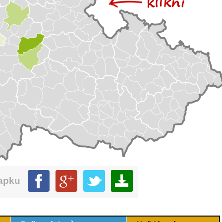
mapku