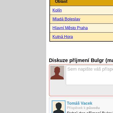
Oblast
Kolín
Mladá Boleslav
Hlavní Město Praha
Kutná Hora
Diskuze příjmení Bulgr (m
Tomáš Vacek
Příspěvek k
původu