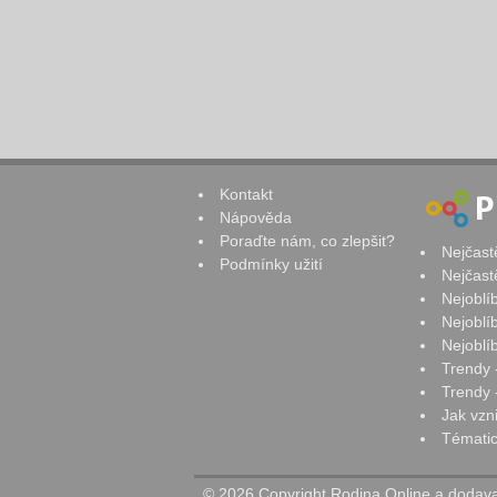
Kontakt
Nápověda
Poraďte nám, co zlepšit?
Nejčast
Podmínky užití
Nejčast
Nejoblí
Nejoblí
Nejoblí
Trendy 
Trendy -
Jak vzn
Tématic
© 2026 Copyright Rodina Online a dodavat