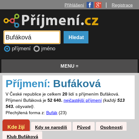
|
Přihlášení
Registrace
příjmení
jméno
MENU ≡
Příjmení:
Bufáková
V České republice je celkem
20
lidí s příjmením Bufáková.
Příjmení Bufáková je
52 640.
nejčastější příjmení
(každý
513
543.
obyvatel)
.
Přechýlená forma z:
Bufák
(23)
Kde žijí
Kdy se narodili
Původ
Osobnosti
Klub Bufáková