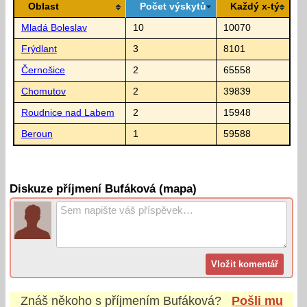
Oblast
Počet výskytů
Každý x-tý
Mladá Boleslav
10
10070
Frýdlant
3
8101
Černošice
2
65558
Chomutov
2
39839
Roudnice nad Labem
2
15948
Beroun
1
59588
Diskuze příjmení Bufáková (mapa)
Znáš někoho s příjmením
Bufáková
?
Pošli mu