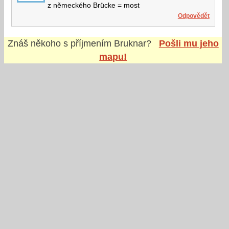
z německého Brücke = most
Odpovědět
Znáš někoho s příjmením
Bruknar
?
Pošli mu jeho
mapu!