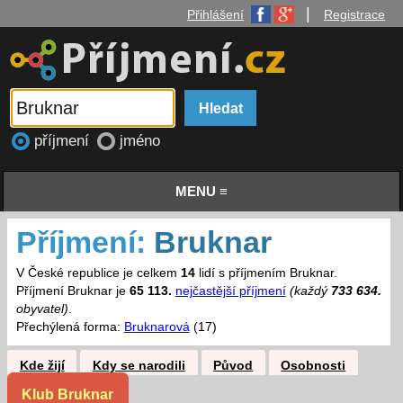
|
Přihlášení
Registrace
příjmení
jméno
MENU ≡
Příjmení:
Bruknar
V České republice je celkem
14
lidí s příjmením Bruknar.
Příjmení Bruknar je
65 113.
nejčastější příjmení
(každý
733 634.
obyvatel)
.
Přechýlená forma:
Bruknarová
(17)
Kde žijí
Kdy se narodili
Původ
Osobnosti
Klub Bruknar