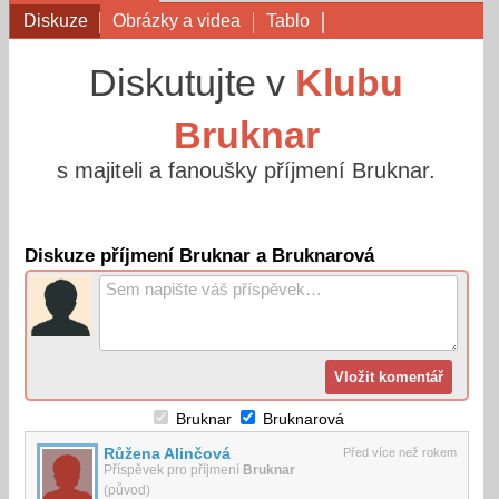
Diskuze
Obrázky a videa
Tablo
Diskutujte v
Klubu
Bruknar
s majiteli a fanoušky příjmení Bruknar.
Diskuze příjmení Bruknar a Bruknarová
Bruknar
Bruknarová
Růžena Alinčová
Před více než rokem
Příspěvek pro příjmení
Bruknar
(původ)