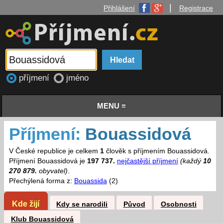
|
Přihlášení
Registrace
příjmení
jméno
MENU ≡
Příjmení:
Bouassidová
V České republice je celkem
1
člověk s příjmením Bouassidová.
Příjmení Bouassidová je
197 737.
nejčastější příjmení
(každý
10
270 879.
obyvatel)
.
Přechýlená forma z:
Bouassida
(2)
Kde žijí
Kdy se narodili
Původ
Osobnosti
Klub Bouassidová