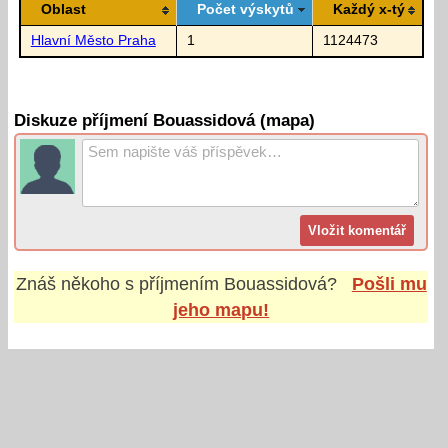
Oblast
Počet výskytů
Každý x-tý
Hlavní Město Praha
1
1124473
Diskuze příjmení Bouassidová (mapa)
Znáš někoho s příjmením
Bouassidová
?
Pošli mu
jeho mapu!