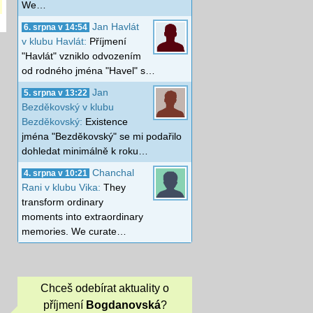
We…
Jan Havlát
6. srpna v 14:54
v klubu Havlát:
Příjmení
"Havlát" vzniklo odvozením
od rodného jména "Havel" s…
Jan
5. srpna v 13:22
Bezděkovský v klubu
Bezděkovský:
Existence
jména "Bezděkovský" se mi podařilo
dohledat minimálně k roku…
Chanchal
4. srpna v 10:21
Rani v klubu Vika:
They
transform ordinary
moments into extraordinary
memories. We curate…
Chceš odebírat aktuality o
příjmení
Bogdanovská
?