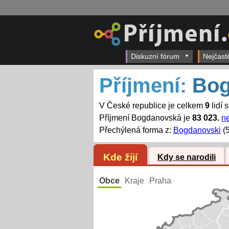
Diskuzní fórum
Nejčast
Příjmení:
Bog
V České republice je celkem
9
lidí 
Příjmení Bogdanovská je
83 023.
ne
Přechýlená forma z:
Bogdanovski
(5
Kde žijí
Kdy se narodili
Obce
Kraje
Praha