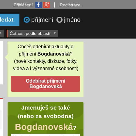
|
Přihlášení
Registrace
příjmení
jméno
Četnost podle oblastí
Chceš odebírat aktuality o
příjmení
Bogdanovská
?
(nové kontakty, diskuze, fotky,
videa a i významné osobnosti)
Jmenuješ se také
(nebo za svobodna)
Bogdanovská
?