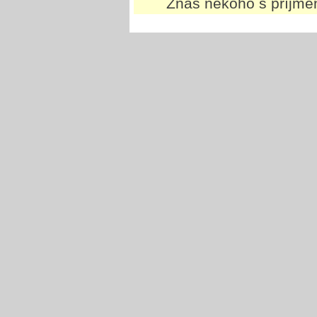
Znáš někoho s příjm