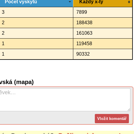
Počet výskytů
Každý x-tý
3
7899
2
188438
2
161063
1
119458
1
90332
vská (mapa)