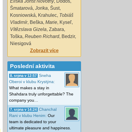
Eliska Johst Novotny
,
Dodoš
,
Šmatarová
,
Jorika
,
Šust
,
Kosniowská
,
Krahulec
,
Tobiáš
Vladimír
,
Beška
,
Marie
,
Kyseľ
,
Vítězslava Gizela
,
Zabara
,
Toška
,
Reuben Richard
,
Bedzir
,
Niesigová
Zobrazit více
Poslední aktivita
Sneha
8. srpna v 12:57
Oberoi v klubu Krystýna:
What makes a stay in
Shahdara truly unforgettable? The
company you…
Chanchal
7. srpna v 14:24
Rani v klubu Henim:
Our
team is dedicated to your
ultimate pleasure and happiness.