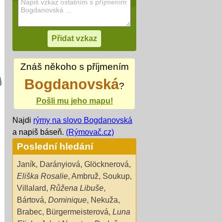
Znáš někoho s příjmením
Bogdanovská
?
Pošli mu jeho mapu!
Najdi
rýmy na slovo Bogdanovská
a napiš báseň.
(Rýmovač.cz)
Poslední hledání
Janík
,
Darányiová
,
Glöcknerová
,
Eliška Rosalie
,
Ambruž
,
Soukup
,
Villalard
,
Růžena Libuše
,
Bártová
,
Dominique
,
Nekuža
,
Brabec
,
Bürgermeisterová
,
Luna