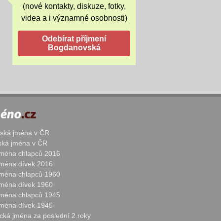
(nové kontakty, diskuze, fotky,
videa a i významné osobnosti)
žská jména v ČR
nská jména v ČR
 jména chlapců 2016
 jména dívek 2016
 jména chlapců 1960
 jména dívek 1960
 jména chlapců 1945
 jména dívek 1945
cká jména za poslední 2 roky