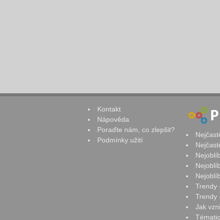
Kontakt
Nápověda
Poraďte nám, co zlepšit?
Nejčast
Podmínky užití
Nejčast
Nejoblí
Nejoblí
Nejoblí
Trendy 
Trendy -
Jak vzn
Tématic