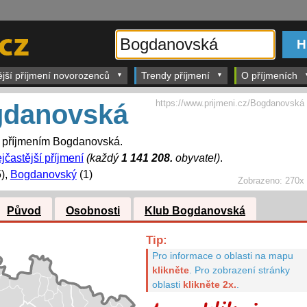
ější příjmení novorozenců
Trendy příjmení
O příjmeních
https://www.prijmeni.cz/Bogdanovská
danovská
s příjmením Bogdanovská.
jčastější příjmení
(každý
1 141 208.
obyvatel)
.
),
Bogdanovský
(1)
Zobrazeno:
270x
Původ
Osobnosti
Klub Bogdanovská
Tip:
Pro informace o oblasti na mapu
klikněte
.
Pro zobrazení stránky
oblasti
klikněte 2x.
.