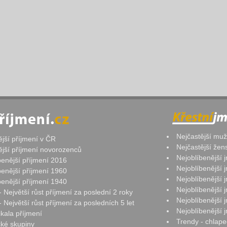
Nejčastější mu
ější příjmení v ČR
Nejčastější že
ější příjmení novorozenců
Nejoblíbenější
benější příjmení 2016
Nejoblíbenější
benější příjmení 1960
Nejoblíbenější
benější příjmení 1940
Nejoblíbenější
- Největší růst příjmení za poslední 2 roky
Nejoblíbenější
 Největší růst příjmení za posledních 5 let
Nejoblíbenější
ikala příjmení
Trendy - chlape
ké skupiny