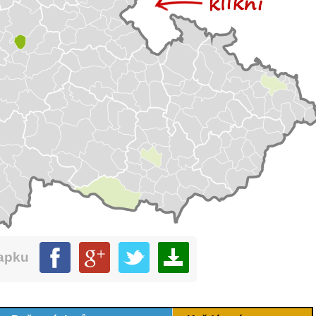
mapku