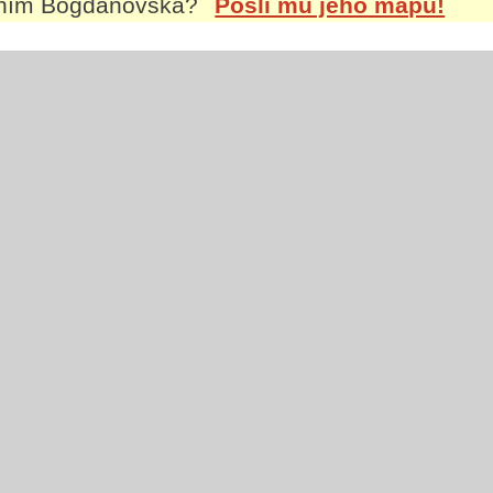
ením
Bogdanovská
?
Pošli mu jeho mapu!