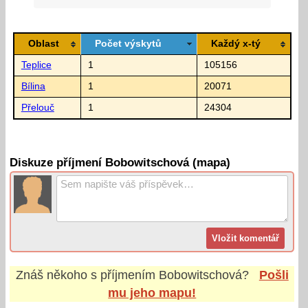
Oblast
Počet výskytů
Každý x-tý
Teplice
1
105156
Bílina
1
20071
Přelouč
1
24304
Diskuze příjmení Bobowitschová (mapa)
Znáš někoho s příjmením
Bobowitschová
?
Pošli
mu jeho mapu!