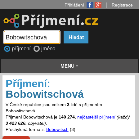
|
Přihlášení
Registrace
příjmení
jméno
MENU ≡
Příjmení:
Bobowitschová
V České republice jsou celkem
3
lidé s příjmením
Bobowitschová.
Příjmení Bobowitschová je
140 274.
nejčastější příjmení
(každý
3 423 626.
obyvatel)
.
Přechýlená forma z:
Bobowitsch
(3)