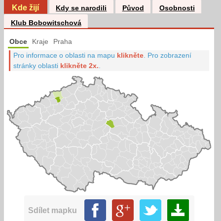
Kde žijí
Kdy se narodili
Původ
Osobnosti
Klub Bobowitschová
Obce
Kraje
Praha
Pro informace o oblasti na mapu
klikněte
.
Pro zobrazení
stránky oblasti
klikněte 2x.
.
Sdílet mapku