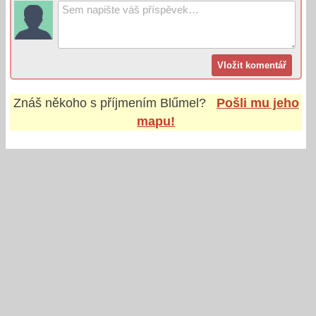
Znáš někoho s příjmením
Blűmel
?
Pošli mu jeho
mapu!