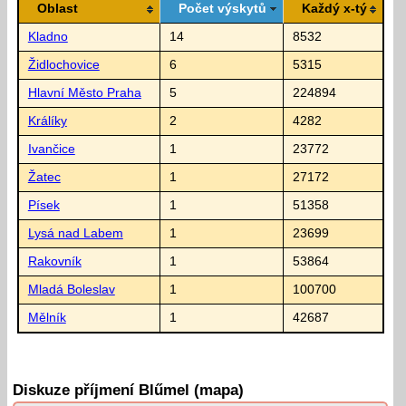
Oblast
Počet výskytů
Každý x-tý
Kladno
14
8532
Židlochovice
6
5315
Hlavní Město Praha
5
224894
Králíky
2
4282
Ivančice
1
23772
Žatec
1
27172
Písek
1
51358
Lysá nad Labem
1
23699
Rakovník
1
53864
Mladá Boleslav
1
100700
Mělník
1
42687
Diskuze příjmení Blűmel (mapa)