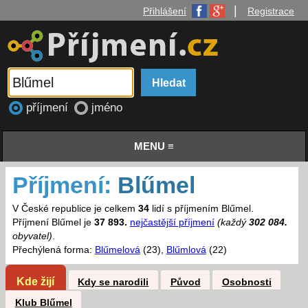
|
Přihlášení
Registrace
příjmení
jméno
MENU ≡
Příjmení:
Blűmel
V České republice je celkem
34
lidí s příjmením Blűmel.
Příjmení Blűmel je
37 893.
nejčastější příjmení
(každý
302 084.
obyvatel)
.
Přechýlená forma:
Blűmelová
(23),
Blűmlová
(22)
Kde žijí
Kdy se narodili
Původ
Osobnosti
Klub Blűmel