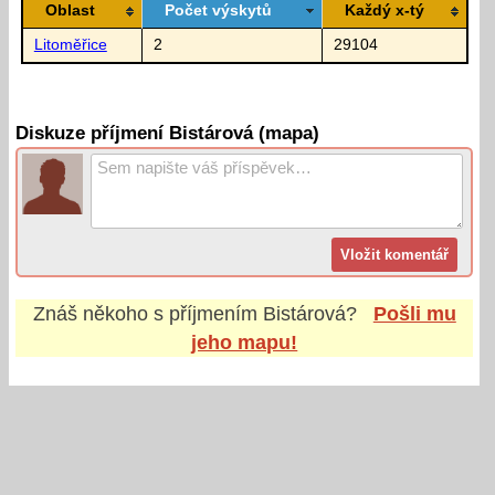
Oblast
Počet výskytů
Každý x-tý
Litoměřice
2
29104
Diskuze příjmení Bistárová (mapa)
Znáš někoho s příjmením
Bistárová
?
Pošli mu
jeho mapu!