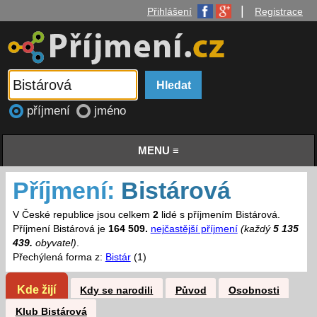
|
Přihlášení
Registrace
příjmení
jméno
MENU ≡
Příjmení:
Bistárová
V České republice jsou celkem
2
lidé s příjmením Bistárová.
Příjmení Bistárová je
164 509.
nejčastější příjmení
(každý
5 135
439.
obyvatel)
.
Přechýlená forma z:
Bistár
(1)
Kde žijí
Kdy se narodili
Původ
Osobnosti
Klub Bistárová