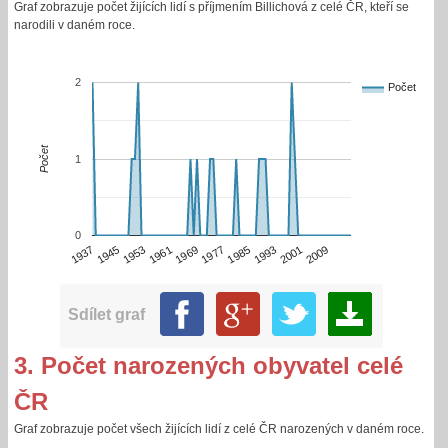
Graf zobrazuje počet žijících lidí s příjmením Billichová z celé ČR, kteří se
narodili v daném roce.
2
Počet
Počet
1
0
2001
2009
1937
1945
1953
1961
1969
1977
1985
1993
Sdílet graf
3. Počet narozených obyvatel celé
ČR
Graf zobrazuje počet všech žijících lidí z celé ČR narozených v daném roce.