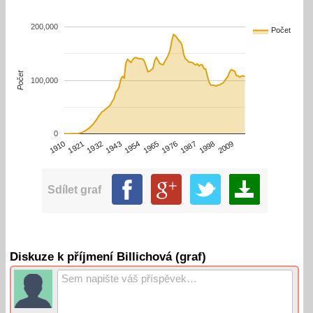
200,000
Počet
Počet
100,000
0
1910
1932
1954
1976
1998
1921
1943
1965
1987
2009
Sdílet graf
Diskuze k příjmení Billichová (graf)