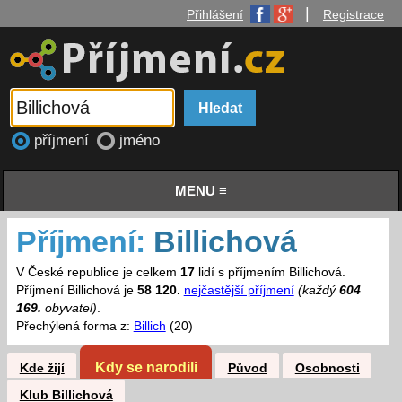
|
Přihlášení
Registrace
příjmení
jméno
MENU ≡
Příjmení:
Billichová
V České republice je celkem
17
lidí s příjmením Billichová.
Příjmení Billichová je
58 120.
nejčastější příjmení
(každý
604
169.
obyvatel)
.
Přechýlená forma z:
Billich
(20)
Kdy se narodili
Kde žijí
Původ
Osobnosti
Klub Billichová