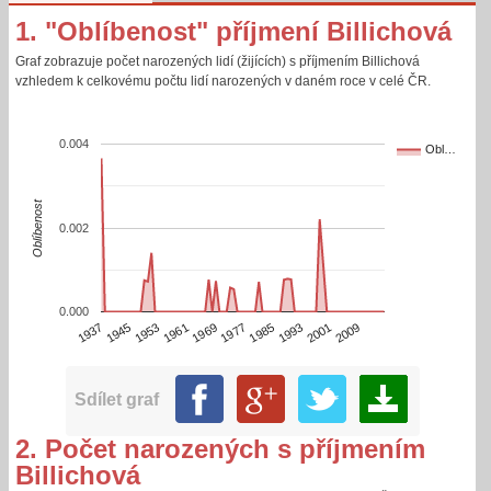
1. "Oblíbenost" příjmení Billichová
Graf zobrazuje počet narozených lidí (žijících) s příjmením Billichová
vzhledem k celkovému počtu lidí narozených v daném roce v celé ČR.
0.004
Obl…
Oblíbenost
0.002
0.000
2001
2009
1937
1945
1953
1961
1969
1977
1985
1993
Sdílet graf
2. Počet narozených s příjmením
Billichová