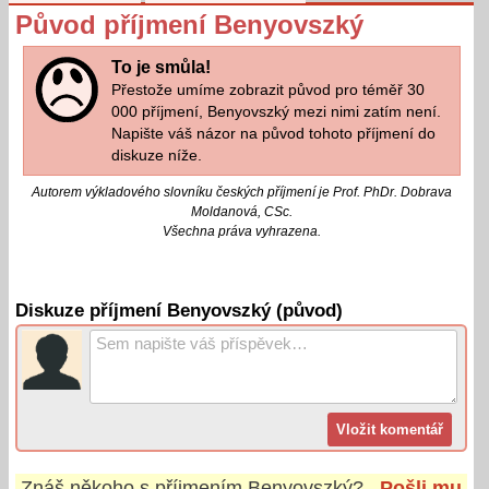
Původ příjmení Benyovszký
To je smůla!
Přestože umíme zobrazit původ pro téměř 30
000 příjmení, Benyovszký mezi nimi zatím není.
Napište váš názor na původ tohoto příjmení do
diskuze níže.
Autorem výkladového slovníku českých příjmení je Prof. PhDr. Dobrava
Moldanová, CSc.
Všechna práva vyhrazena.
Diskuze příjmení Benyovszký (původ)
Znáš někoho s příjmením
Benyovszký
?
Pošli mu