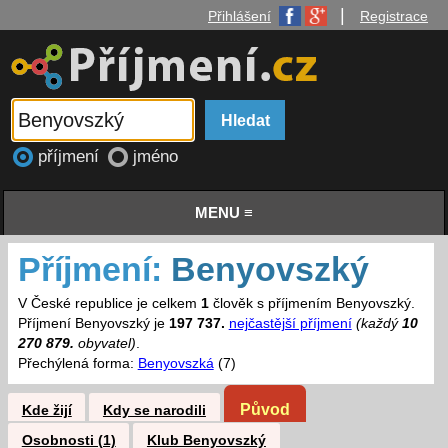
|
Přihlášení
Registrace
příjmení
jméno
MENU ≡
Příjmení:
Benyovszký
V České republice je celkem
1
člověk s příjmením Benyovszký.
Příjmení Benyovszký je
197 737.
nejčastější příjmení
(každý
10
270 879.
obyvatel)
.
Přechýlená forma:
Benyovszká
(7)
Původ
Kde žijí
Kdy se narodili
Osobnosti (1)
Klub Benyovszký