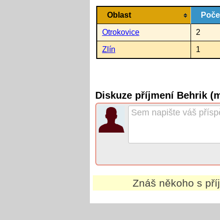
Oblast
Poče
Otrokovice
2
Zlín
1
Diskuze příjmení Behrik (
Znáš někoho s př