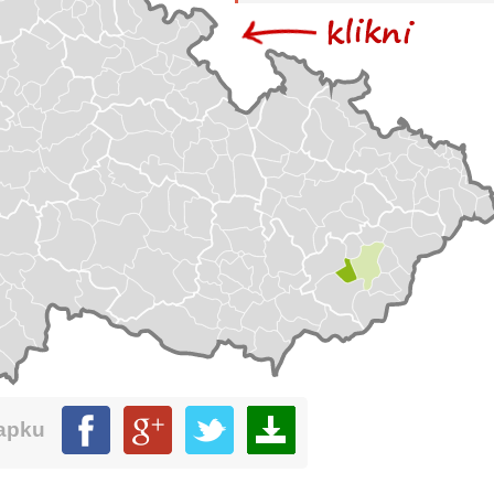
mapku