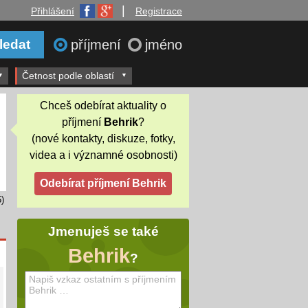
|
Přihlášení
Registrace
příjmení
jméno
Četnost podle oblastí
Chceš odebírat aktuality o
příjmení
Behrik
?
(nové kontakty, diskuze, fotky,
videa a i významné osobnosti)
)
Jmenuješ se také
Behrik
?