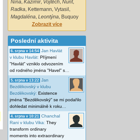
Nina
,
Kazimír
,
Vojtěch
,
Nurit
,
Radka
,
Kettemann
,
Vytasil
,
Magdaléna
,
Leontýna
,
Buquoy
Zobrazit více
Poslední aktivita
Jan Havlát
6. srpna v 14:54
v klubu Havlát:
Příjmení
"Havlát" vzniklo odvozením
od rodného jména "Havel" s…
Jan
5. srpna v 13:22
Bezděkovský v klubu
Bezděkovský:
Existence
jména "Bezděkovský" se mi podařilo
dohledat minimálně k roku…
Chanchal
4. srpna v 10:21
Rani v klubu Vika:
They
transform ordinary
moments into extraordinary