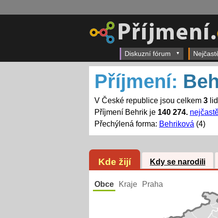
Diskuzní fórum
Nejčast
Příjmení:
Beh
V České republice jsou celkem
3
li
Příjmení Behrik je
140 274.
nejčastě
Přechýlená forma:
Behriková
(4)
Kde žijí
Kdy se narodili
Obce
Kraje
Praha