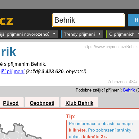
ější příjmení novorozenců
Trendy příjmení
O příjmeních
https://www.prijmeni.cz/Behrik
rik
dé s příjmením Behrik.
jší příjmení
(každý
3 423 626.
obyvatel)
.
Zobrazeno:
484x
Podobně znějící příjmení:
Behrík
(5
Původ
Osobnosti
Klub Behrik
Tip:
Pro informace o oblasti na mapu
klikněte
.
Pro zobrazení stránky
oblasti
klikněte 2x.
.