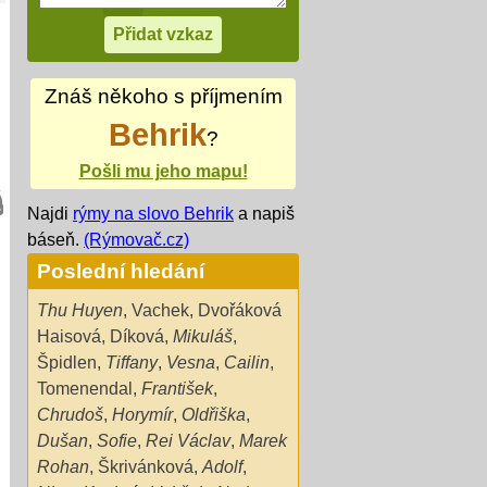
Znáš někoho s příjmením
Behrik
?
Pošli mu jeho mapu!
Najdi
rýmy na slovo Behrik
a napiš
báseň.
(Rýmovač.cz)
Poslední hledání
Thu Huyen
,
Vachek
,
Dvořáková
Haisová
,
Díková
,
Mikuláš
,
Špidlen
,
Tiffany
,
Vesna
,
Cailin
,
Tomenendal
,
František
,
Chrudoš
,
Horymír
,
Oldřiška
,
Dušan
,
Sofie
,
Rei Václav
,
Marek
Rohan
,
Škrivánková
,
Adolf
,