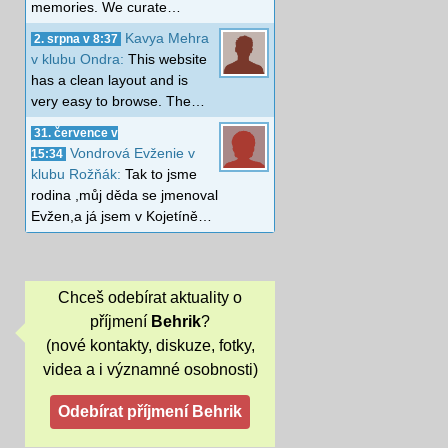
memories. We curate…
Kavya Mehra
2. srpna v 8:37
v klubu Ondra:
This website
has a clean layout and is
very easy to browse. The…
31. července v
Vondrová Evženie v
15:34
klubu Rožňák:
Tak to jsme
rodina ,můj děda se jmenoval
Evžen,a já jsem v Kojetíně…
Chceš odebírat aktuality o
příjmení
Behrik
?
(nové kontakty, diskuze, fotky,
videa a i významné osobnosti)