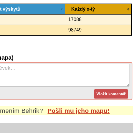
t výskytů
Každý x-tý
17088
98749
mapa)
íjmením
Behrik
?
Pošli mu jeho mapu!