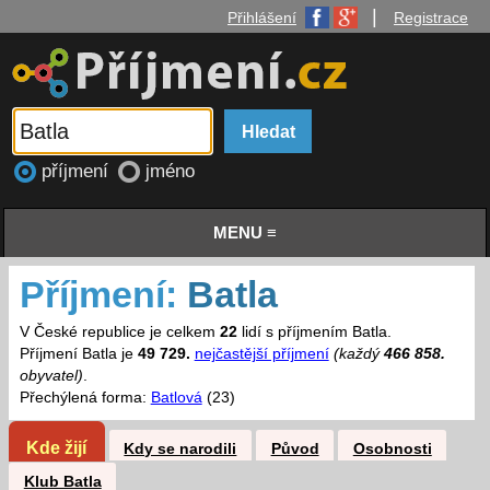
|
Přihlášení
Registrace
příjmení
jméno
MENU ≡
Příjmení:
Batla
V České republice je celkem
22
lidí s příjmením Batla.
Příjmení Batla je
49 729.
nejčastější příjmení
(každý
466 858.
obyvatel)
.
Přechýlená forma:
Batlová
(23)
Kde žijí
Kdy se narodili
Původ
Osobnosti
Klub Batla