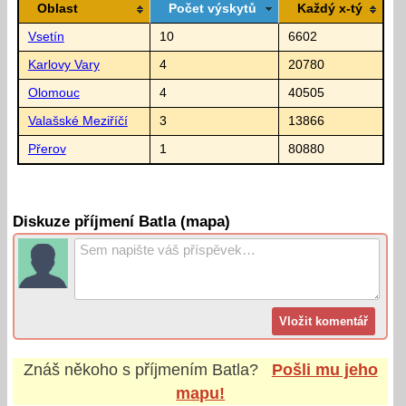
Oblast
Počet výskytů
Každý x-tý
Vsetín
10
6602
Karlovy Vary
4
20780
Olomouc
4
40505
Valašské Meziříčí
3
13866
Přerov
1
80880
Diskuze příjmení Batla (mapa)
Znáš někoho s příjmením
Batla
?
Pošli mu jeho
mapu!