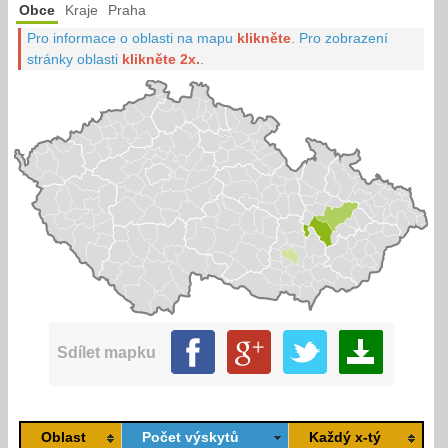
Obce
Kraje
Praha
Pro informace o oblasti na mapu
klikněte
.
Pro zobrazení
stránky oblasti
klikněte 2x.
.
Sdílet mapku
Oblast
Počet výskytů
Každý x-tý