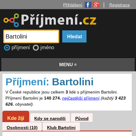
|
Přihlášení
Registrace
příjmení
jméno
MENU ≡
Příjmení:
Bartolini
V České republice jsou celkem
3
lidé s příjmením Bartolini.
Příjmení Bartolini je
140 274.
nejčastější příjmení
(každý
3 423
626.
obyvatel)
.
Kde žijí
Kdy se narodili
Původ
Osobnosti (10)
Klub Bartolini