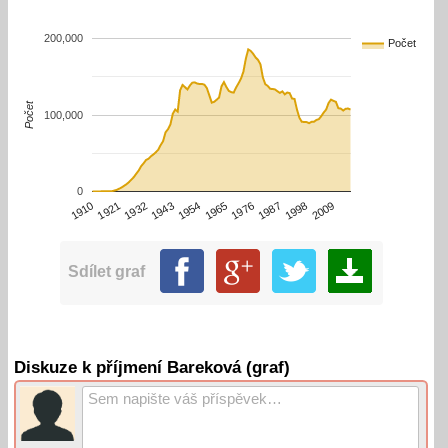
200,000
Počet
Počet
100,000
0
1910
1932
1954
1976
1998
1921
1943
1965
1987
2009
Sdílet graf
Diskuze k příjmení Bareková (graf)