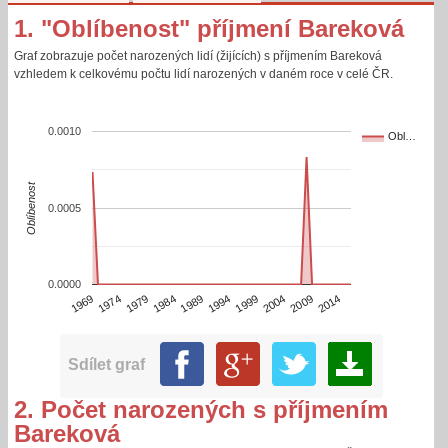
1. "Oblíbenost" příjmení Bareková
Graf zobrazuje počet narozených lidí (žijících) s příjmením Bareková
vzhledem k celkovému počtu lidí narozených v daném roce v celé ČR.
0.0010
Obl…
Oblíbenost
0.0005
0.0000
1994
1969
2004
1979
2014
1989
1999
1974
2009
1984
Sdílet graf
2. Počet narozených s příjmením
Bareková