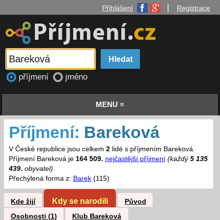
|
Přihlášení
Registrace
příjmení
jméno
MENU ≡
Příjmení:
Bareková
V České republice jsou celkem
2
lidé s příjmením Bareková.
Příjmení Bareková je
164 509.
nejčastější příjmení
(každý
5 135
439.
obyvatel)
.
Přechýlená forma z:
Barek
(115)
Kdy se narodili
Kde žijí
Původ
Osobnosti (1)
Klub Bareková