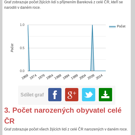
Graf zobrazuje počet žijících lidí s příjmením Bareková z celé ČR, kteří se
narodili v daném roce.
1.0
Počet
Počet
0.5
0.0
1994
1969
2004
1979
2014
1989
1999
1974
2009
1984
Sdílet graf
3. Počet narozených obyvatel celé
ČR
Graf zobrazuje počet všech žijících lidí z celé ČR narozených v daném roce.