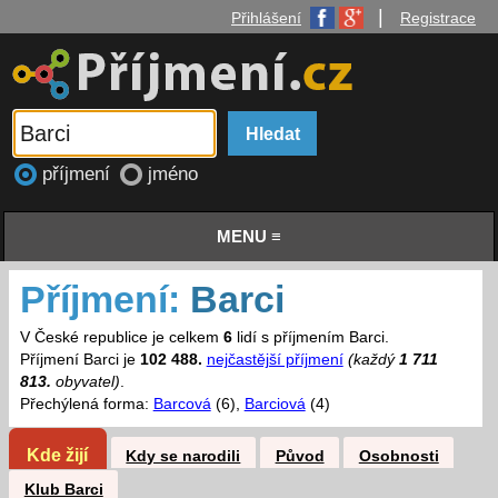
|
Přihlášení
Registrace
příjmení
jméno
MENU ≡
Příjmení:
Barci
V České republice je celkem
6
lidí s příjmením Barci.
Příjmení Barci je
102 488.
nejčastější příjmení
(každý
1 711
813.
obyvatel)
.
Přechýlená forma:
Barcová
(6),
Barciová
(4)
Kde žijí
Kdy se narodili
Původ
Osobnosti
Klub Barci