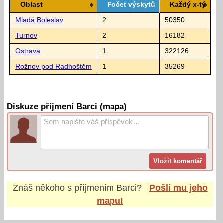
Oblast
Počet výskytů
Každý x-tý
Mladá Boleslav
2
50350
Turnov
2
16182
Ostrava
1
322126
Rožnov pod Radhoštěm
1
35269
Diskuze příjmení Barci (mapa)
Znáš někoho s příjmením
Barci
?
Pošli mu jeho
mapu!