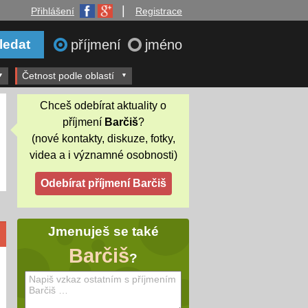
|
Přihlášení
Registrace
příjmení
jméno
Četnost podle oblastí
Chceš odebírat aktuality o
příjmení
Barčiš
?
(nové kontakty, diskuze, fotky,
videa a i významné osobnosti)
Jmenuješ se také
Barčiš
?