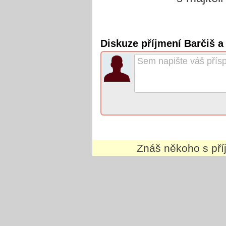
Diskuze příjmení Barčiš a
Znáš někoho s př