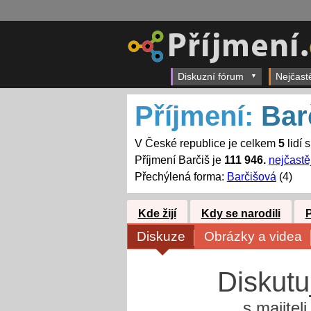
Diskuzní fórum
Nejčast
Příjmení:
Bar
V České republice je celkem
5
lidí 
Příjmení Barčiš je
111 946.
nejčastě
Přechýlená forma:
Barčišová
(4)
Kde žijí
Kdy se narodili
Diskuze
Obrázky a videa
Diskutu
s majitel