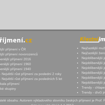
Nejčastější mu
ější příjmení v ČR
Nejčastější že
ější příjmení novorozenců
Nejoblíbenější
benější příjmení 2016
Nejoblíbenější
benější příjmení 1960
Nejoblíbenější
benější příjmení 1940
Nejoblíbenější
- Největší růst příjmení za poslední 2 roky
Nejoblíbenější
 Největší růst příjmení za posledních 5 let
Nejoblíbenější
ikala příjmení
Trendy - chlape
ké skupiny
Trendy - dívčí 
elé obsahu. Autorem výkladového slovníku českých příjmení je Prof. 