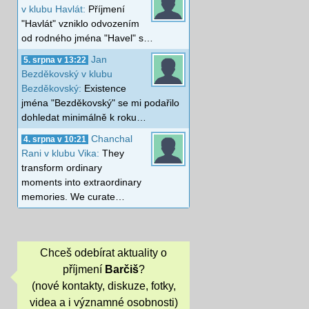
v klubu Havlát:
Příjmení
"Havlát" vzniklo odvozením
od rodného jména "Havel" s…
Jan
5. srpna v 13:22
Bezděkovský v klubu
Bezděkovský:
Existence
jména "Bezděkovský" se mi podařilo
dohledat minimálně k roku…
Chanchal
4. srpna v 10:21
Rani v klubu Vika:
They
transform ordinary
moments into extraordinary
memories. We curate…
Chceš odebírat aktuality o
příjmení
Barčiš
?
(nové kontakty, diskuze, fotky,
videa a i významné osobnosti)