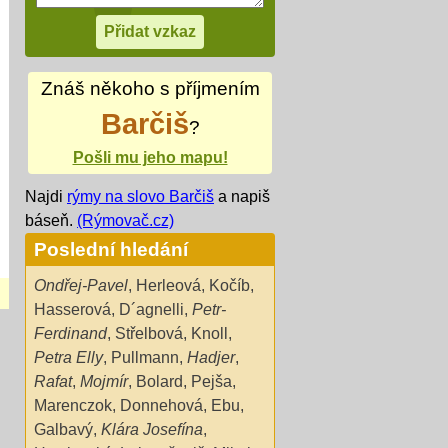
Znáš někoho s příjmením
Barčiš
?
Pošli mu jeho mapu!
Najdi
rýmy na slovo Barčiš
a napiš
báseň.
(Rýmovač.cz)
Poslední hledání
Ondřej-Pavel
,
Herleová
,
Kočíb
,
Hasserová
,
D´agnelli
,
Petr-
Ferdinand
,
Střelbová
,
Knoll
,
Petra Elly
,
Pullmann
,
Hadjer
,
Rafat
,
Mojmír
,
Bolard
,
Pejša
,
Marenczok
,
Donnehová
,
Ebu
,
Galbavý
,
Klára Josefína
,