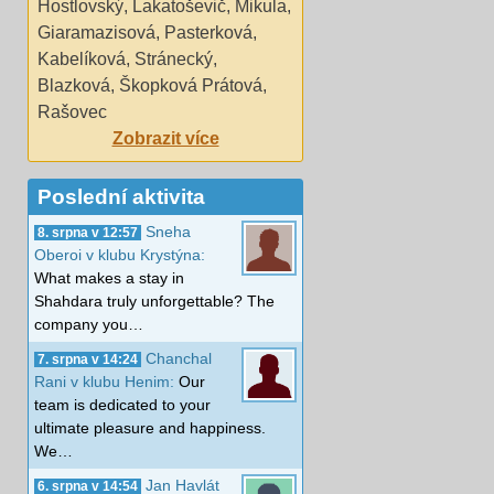
Hostlovský
,
Lakatoševič
,
Mikula
,
Giaramazisová
,
Pasterková
,
Kabelíková
,
Stránecký
,
Blazková
,
Škopková Prátová
,
Rašovec
Zobrazit více
Poslední aktivita
Sneha
8. srpna v 12:57
Oberoi v klubu Krystýna:
What makes a stay in
Shahdara truly unforgettable? The
company you…
Chanchal
7. srpna v 14:24
Rani v klubu Henim:
Our
team is dedicated to your
ultimate pleasure and happiness.
We…
Jan Havlát
6. srpna v 14:54