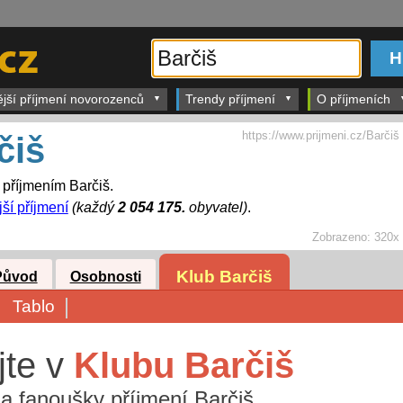
ější příjmení novorozenců
Trendy příjmení
O příjmeních
https://www.prijmeni.cz/Barčiš
čiš
s příjmením Barčiš.
jší příjmení
(každý
2 054 175.
obyvatel)
.
Zobrazeno:
320x
Klub Barčiš
Původ
Osobnosti
Tablo
jte v
Klubu Barčiš
i a fanoušky příjmení Barčiš.