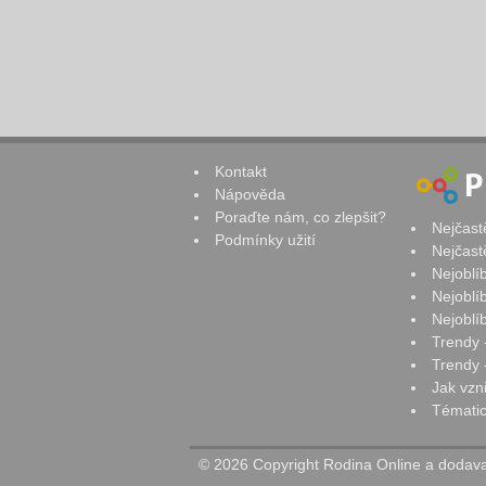
Kontakt
Nápověda
Poraďte nám, co zlepšit?
Nejčast
Podmínky užití
Nejčast
Nejoblí
Nejoblí
Nejoblí
Trendy 
Trendy -
Jak vzn
Tématic
© 2026 Copyright Rodina Online a dodavat