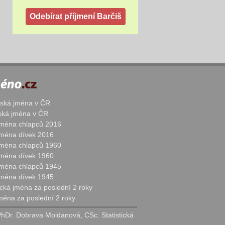
žská jména v ČR
nská jména v ČR
 jména chlapců 2016
 jména dívek 2016
 jména chlapců 1960
 jména dívek 1960
 jména chlapců 1945
 jména dívek 1945
cká jména za poslední 2 roky
jména za poslední 2 roky
PhDr. Dobrava Moldanová, CSc. Statistická