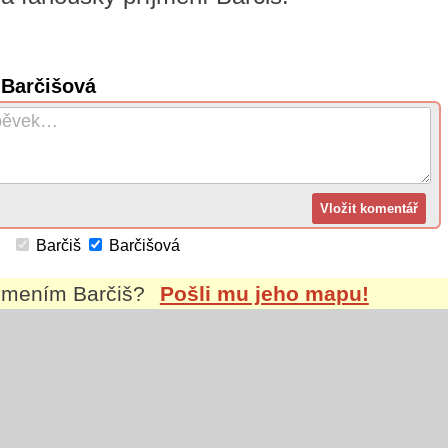
 Barčišová
Barčiš
Barčišová
íjmením
Barčiš
?
Pošli mu jeho mapu!