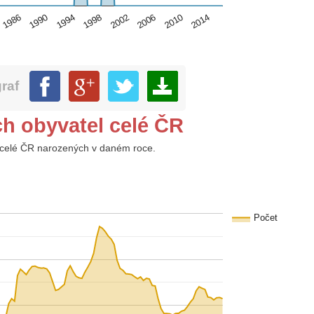
2006
1986
1998
2010
1990
2002
2014
1994
graf
ch obyvatel celé ČR
 z celé ČR narozených v daném roce.
Počet