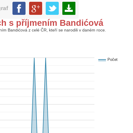
graf
ch s příjmením Bandićová
mením Bandićová z celé ČR, kteří se narodili v daném roce.
Počet