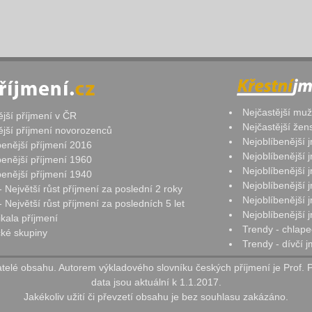
Nejčastější mu
ější příjmení v ČR
Nejčastější že
ější příjmení novorozenců
Nejoblíbenější
benější příjmení 2016
Nejoblíbenější
benější příjmení 1960
Nejoblíbenější
benější příjmení 1940
Nejoblíbenější
- Největší růst příjmení za poslední 2 roky
Nejoblíbenější
 Největší růst příjmení za posledních 5 let
Nejoblíbenější
ikala příjmení
Trendy - chlape
ké skupiny
Trendy - dívčí 
elé obsahu. Autorem výkladového slovníku českých příjmení je Prof. 
data jsou aktuální k 1.1.2017.
Jakékoliv užití či převzetí obsahu je bez souhlasu zakázáno.