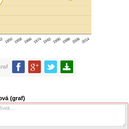
1966
1998
1958
1990
1950
1982
2014
42
1974
2006
graf
vá (graf)