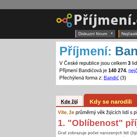
Diskuzní fórum
Nejčast
Příjmení:
Ban
V České republice jsou celkem
3
li
Příjmení Bandićová je
140 274.
nejč
Přechýlená forma z:
Bandić
(3)
Kdy se narodili
Kde žijí
Víte, že
průměrný věk žijících lidí s
1. "Oblíbenost" př
Graf zobrazuje počet narozených lidí (ži