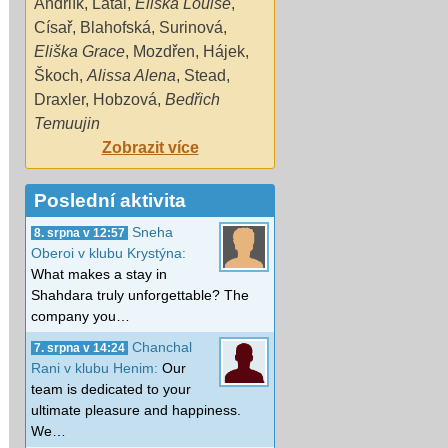
Andrlík
,
Látal
,
Eliška Louise
,
Císař
,
Blahofská
,
Surinová
,
Eliška Grace
,
Mozdřen
,
Hájek
,
Škoch
,
Alissa Alena
,
Stead
,
Draxler
,
Hobzová
,
Bedřich
Temuujin
Zobrazit více
Poslední aktivita
Sneha
8. srpna v 12:57
Oberoi v klubu Krystýna:
What makes a stay in
Shahdara truly unforgettable? The
company you…
Chanchal
7. srpna v 14:24
Rani v klubu Henim:
Our
team is dedicated to your
ultimate pleasure and happiness.
We…