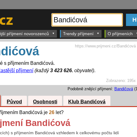
ější příjmení novorozenců
Trendy příjmení
O příjmeních
https://www.prijmeni.cz/Bandićová
dićová
dé s příjmením Bandićová.
astější příjmení
(každý
3 423 626.
obyvatel)
.
Zobrazeno:
195x
Podobně znějící příjmení:
Bandičová
(1
Původ
Osobnosti
Klub Bandićová
 příjmením Bandićová je
26
let?
íjmení Bandićová
jících) s příjmením Bandićová vzhledem k celkovému počtu lidí