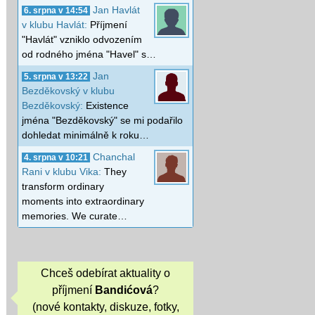
Jan Havlát
6. srpna v 14:54
v klubu Havlát:
Příjmení
"Havlát" vzniklo odvozením
od rodného jména "Havel" s…
Jan
5. srpna v 13:22
Bezděkovský v klubu
Bezděkovský:
Existence
jména "Bezděkovský" se mi podařilo
dohledat minimálně k roku…
Chanchal
4. srpna v 10:21
Rani v klubu Vika:
They
transform ordinary
moments into extraordinary
memories. We curate…
Chceš odebírat aktuality o
příjmení
Bandićová
?
(nové kontakty, diskuze, fotky,