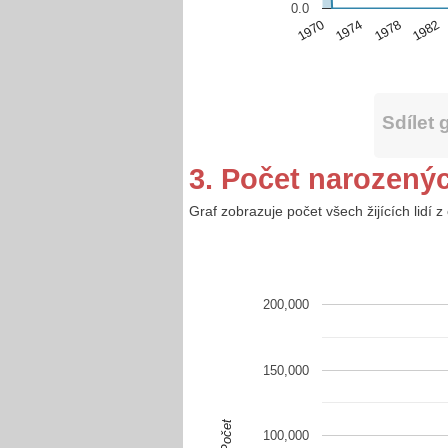
0.0
1978
1970
1982
1974
Sdílet 
3. Počet narozený
Graf zobrazuje počet všech žijících lidí
200,000
150,000
Počet
100,000