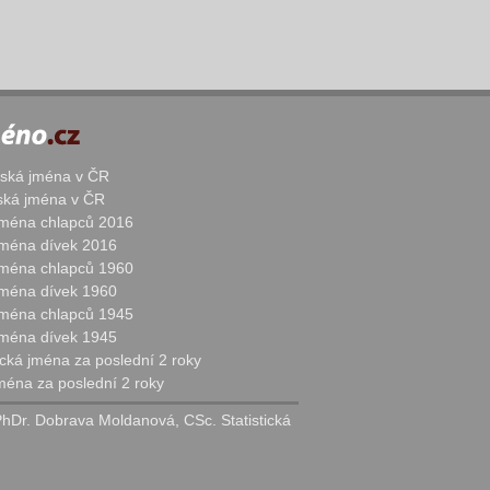
žská jména v ČR
nská jména v ČR
 jména chlapců 2016
 jména dívek 2016
 jména chlapců 1960
 jména dívek 1960
 jména chlapců 1945
 jména dívek 1945
cká jména za poslední 2 roky
jména za poslední 2 roky
PhDr. Dobrava Moldanová, CSc. Statistická