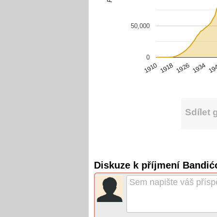
50,000
0
1926
1918
1910
19
1934
Sdílet 
Diskuze k příjmení Bandićo