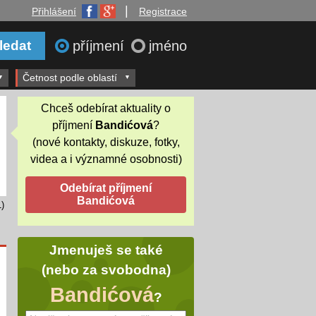
|
Přihlášení
Registrace
příjmení
jméno
Četnost podle oblastí
Chceš odebírat aktuality o
příjmení
Bandićová
?
(nové kontakty, diskuze, fotky,
videa a i významné osobnosti)
)
Jmenuješ se také
(nebo za svobodna)
Bandićová
?