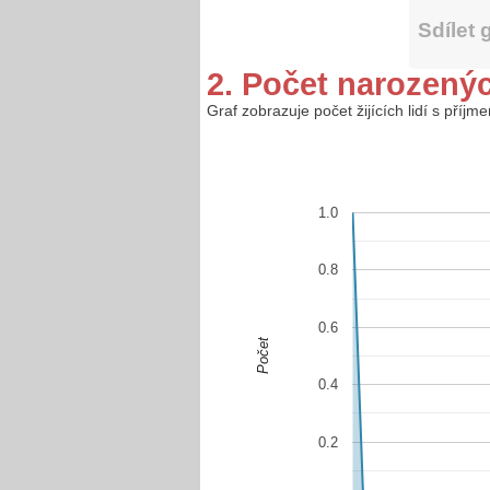
Sdílet 
2. Počet narozený
Graf zobrazuje počet žijících lidí s příj
1.0
0.8
0.6
Počet
0.4
0.2