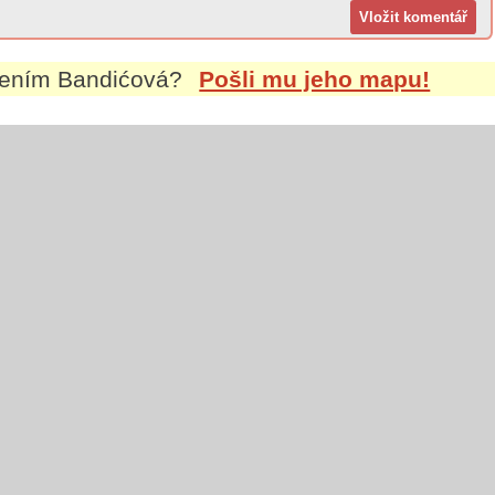
mením
Bandićová
?
Pošli mu jeho mapu!