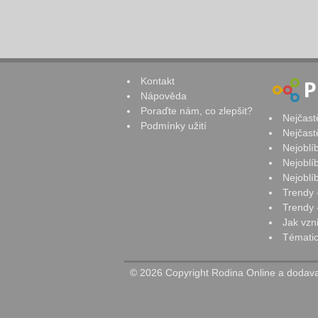
Kontakt
Nápověda
Poraďte nám, co zlepšit?
Nejčast
Podmínky užití
Nejčast
Nejoblí
Nejoblí
Nejoblí
Trendy 
Trendy -
Jak vzn
Tématic
© 2026 Copyright Rodina Online a dodavat