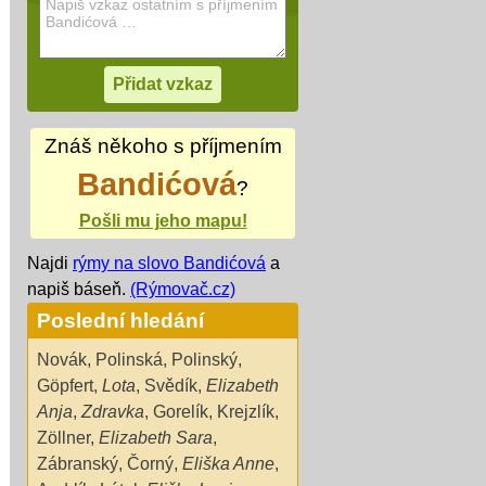
Znáš někoho s příjmením
Bandićová
?
Pošli mu jeho mapu!
Najdi
rýmy na slovo Bandićová
a
napiš báseň.
(Rýmovač.cz)
Poslední hledání
Novák
,
Polinská
,
Polinský
,
Göpfert
,
Lota
,
Svědík
,
Elizabeth
Anja
,
Zdravka
,
Gorelík
,
Krejzlík
,
Zöllner
,
Elizabeth Sara
,
Zábranský
,
Čorný
,
Eliška Anne
,