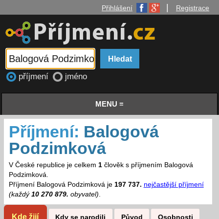
|
Přihlášení
Registrace
příjmení
jméno
MENU ≡
Příjmení:
Balogová
Podzimková
V České republice je celkem
1
člověk s příjmením Balogová
Podzimková.
Příjmení Balogová Podzimková je
197 737.
nejčastější příjmení
(každý
10 270 879.
obyvatel)
.
Kde žijí
Kdy se narodili
Původ
Osobnosti