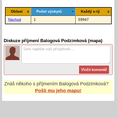
Oblast
Počet výskytů
Každý x-tý
Náchod
1
59947
Diskuze příjmení Balogová Podzimková (mapa)
Znáš někoho s příjmením
Balogová Podzimková
?
Pošli mu jeho mapu!