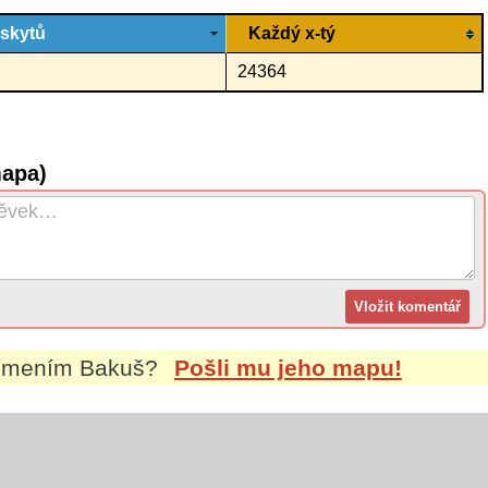
ýskytů
Každý x-tý
24364
mapa)
íjmením
Bakuš
?
Pošli mu jeho mapu!