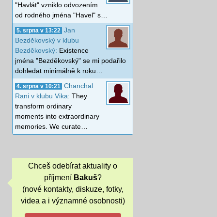
"Havlát" vzniklo odvozením
od rodného jména "Havel" s…
Jan
5. srpna v 13:22
Bezděkovský v klubu
Bezděkovský:
Existence
jména "Bezděkovský" se mi podařilo
dohledat minimálně k roku…
Chanchal
4. srpna v 10:21
Rani v klubu Vika:
They
transform ordinary
moments into extraordinary
memories. We curate…
Chceš odebírat aktuality o
příjmení
Bakuš
?
(nové kontakty, diskuze, fotky,
videa a i významné osobnosti)