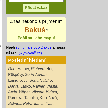
Znáš někoho s příjmením
Bakuš
?
Pošli mu jeho mapu!
Najdi
rýmy na slovo Bakuš
a napiš
báseň.
(Rýmovač.cz)
Poslední hledání
Dan
,
Mather
,
Richard
,
Hoger
,
Püšpöky
,
Sorin-Adrian
,
Ermidisová
,
Soňa Natálie
,
Darya
,
Lásko
,
Rainer
,
Vlasta
,
Arvin
,
Höger
,
Viktorie Miriam
,
Pareská
,
Tabulka
,
Koptišová
,
Sotirios
,
Petra
,
Itamar Yair
,