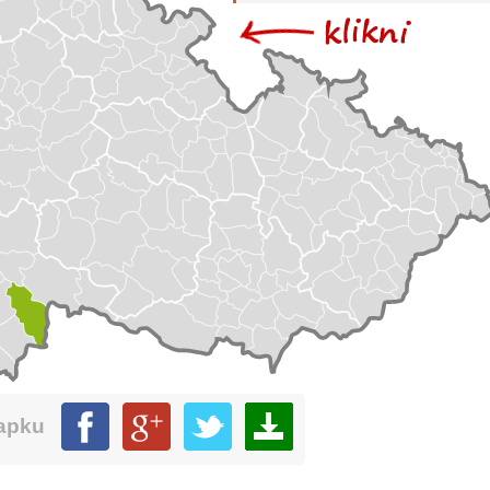
mapku