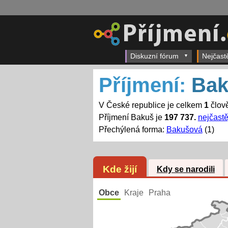
Diskuzní fórum
Nejčast
Příjmení:
Bak
V České republice je celkem
1
člově
Příjmení Bakuš je
197 737.
nejčastě
Přechýlená forma:
Bakušová
(1)
Kde žijí
Kdy se narodili
Obce
Kraje
Praha