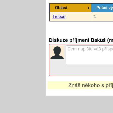
Oblast
Počet v
Třeboň
1
Diskuze příjmení Bakuš (
Znáš někoho s př