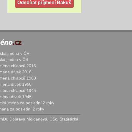
žská jména v ČR
nská jména v ČR
 jména chlapců 2016
 jména dívek 2016
 jména chlapců 1960
 jména dívek 1960
 jména chlapců 1945
 jména dívek 1945
cká jména za poslední 2 roky
jména za poslední 2 roky
PhDr. Dobrava Moldanová, CSc. Statistická