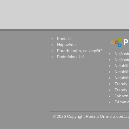
Kontakt
Nápověda
Poraďte nám, co zlepšit?
Nejčast
Podmínky užití
Nejčast
Nejoblí
Nejoblí
Nejoblí
Trendy 
Trendy -
Jak vzn
Tématic
© 2026 Copyright Rodina Online a dodavat