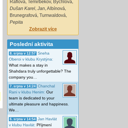
Raflová
,
Temirbekov
,
Bychlová
,
Dušan Karel
,
Jan
,
Albínová
,
Brunegrafová
,
Turnwaldová
,
Pepita
Zobrazit více
Poslední aktivita
Sneha
8. srpna v 12:57
Oberoi v klubu Krystýna:
What makes a stay in
Shahdara truly unforgettable? The
company you…
Chanchal
7. srpna v 14:24
Rani v klubu Henim:
Our
team is dedicated to your
ultimate pleasure and happiness.
We…
Jan Havlát
6. srpna v 14:54
v klubu Havlát:
Příjmení