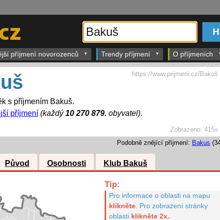
ější příjmení novorozenců
Trendy příjmení
O příjmeních
https://www.prijmeni.cz/Bakuš
uš
k s příjmením Bakuš.
jší příjmení
(každý
10 270 879.
obyvatel)
.
Zobrazeno:
415x
Podobně znějící příjmení:
Bakus
(34
Původ
Osobnosti
Klub Bakuš
Tip:
Pro informace o oblasti na mapu
klikněte
.
Pro zobrazení stránky
oblasti
klikněte 2x.
.