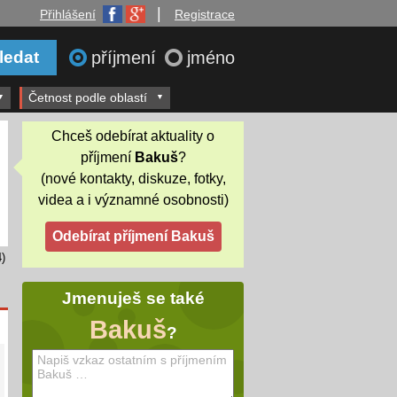
|
Přihlášení
Registrace
příjmení
jméno
Četnost podle oblastí
Chceš odebírat aktuality o
příjmení
Bakuš
?
(nové kontakty, diskuze, fotky,
videa a i významné osobnosti)
)
Jmenuješ se také
Bakuš
?