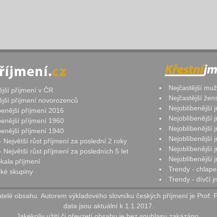
Nejčastější mu
ější příjmení v ČR
Nejčastější že
ější příjmení novorozenců
Nejoblíbenější
benější příjmení 2016
Nejoblíbenější
benější příjmení 1960
Nejoblíbenější
benější příjmení 1940
Nejoblíbenější
- Největší růst příjmení za poslední 2 roky
Nejoblíbenější
 Největší růst příjmení za posledních 5 let
Nejoblíbenější
ikala příjmení
Trendy - chlape
ké skupiny
Trendy - dívčí 
elé obsahu. Autorem výkladového slovníku českých příjmení je Prof. 
data jsou aktuální k 1.1.2017.
Jakékoliv užití či převzetí obsahu je bez souhlasu zakázáno.