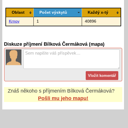
Oblast
Počet výskytů
Každý x-tý
Krnov
1
40896
Diskuze příjmení Bílková Čermáková (mapa)
Znáš někoho s příjmením
Bílková Čermáková
?
Pošli mu jeho mapu!