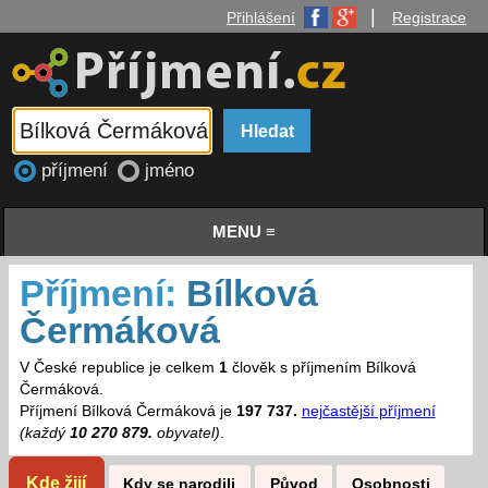
|
Přihlášení
Registrace
příjmení
jméno
MENU ≡
Příjmení:
Bílková
Čermáková
V České republice je celkem
1
člověk s příjmením Bílková
Čermáková.
Příjmení Bílková Čermáková je
197 737.
nejčastější příjmení
(každý
10 270 879.
obyvatel)
.
Kde žijí
Kdy se narodili
Původ
Osobnosti