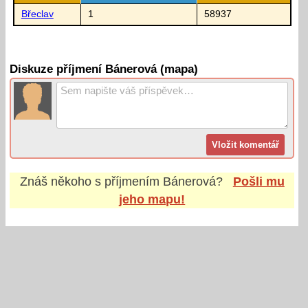
Břeclav
1
58937
Diskuze příjmení Bánerová (mapa)
Znáš někoho s příjmením
Bánerová
?
Pošli mu
jeho mapu!