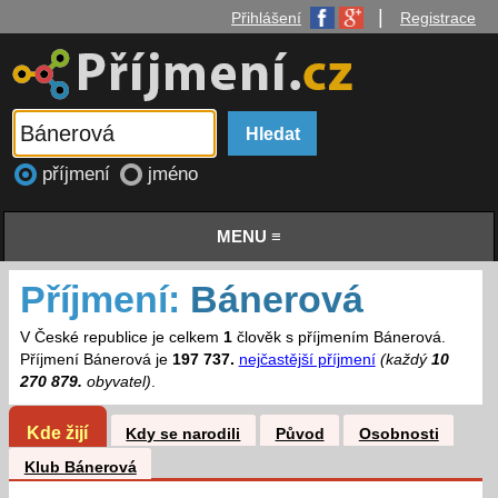
|
Přihlášení
Registrace
příjmení
jméno
MENU ≡
Příjmení:
Bánerová
V České republice je celkem
1
člověk s příjmením Bánerová.
Příjmení Bánerová je
197 737.
nejčastější příjmení
(každý
10
270 879.
obyvatel)
.
Kde žijí
Kdy se narodili
Původ
Osobnosti
Klub Bánerová