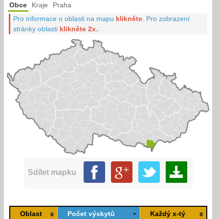
Obce
Kraje
Praha
Pro informace o oblasti na mapu
klikněte
.
Pro zobrazení
stránky oblasti
klikněte 2x.
.
Sdílet mapku
Oblast
Počet výskytů
Každý x-tý