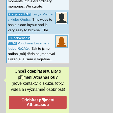
moments into extraordinary
memories. We curate…
Kavya Mehra
2. srpna v 8:37
v klubu Ondra:
This website
has a clean layout and is
very easy to browse. The…
31. července v
Vondrová Evženie v
15:34
klubu Rožňák:
Tak to jsme
rodina ,můj děda se jmenoval
Evžen,a já jsem v Kojetíně…
Chceš odebírat aktuality o
příjmení
Athanasiou
?
(nové kontakty, diskuze, fotky,
videa a i významné osobnosti)