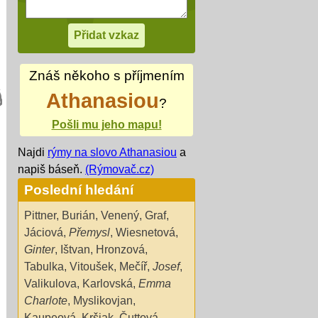
Znáš někoho s příjmením
Athanasiou
?
Pošli mu jeho mapu!
Najdi
rýmy na slovo Athanasiou
a
napiš báseň.
(Rýmovač.cz)
Poslední hledání
Pittner
,
Burián
,
Venený
,
Graf
,
Jáciová
,
Přemysl
,
Wiesnetová
,
Ginter
,
Ištvan
,
Hronzová
,
Tabulka
,
Vitoušek
,
Mečíř
,
Josef
,
Valikulova
,
Karlovská
,
Emma
Charlote
,
Myslikovjan
,
Kaupeová
,
Kršiak
,
Čuttová
,