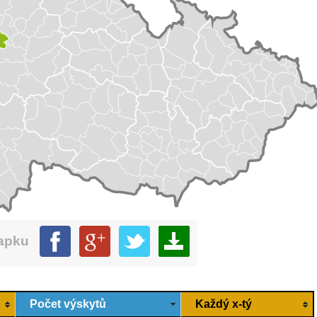
mapku
Počet výskytů
Každý x-tý