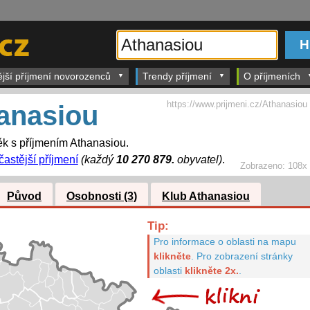
ější příjmení novorozenců
Trendy příjmení
O příjmeních
https://www.prijmeni.cz/Athanasiou
anasiou
k s příjmením Athanasiou.
častější příjmení
(každý
10 270 879.
obyvatel)
.
Zobrazeno:
108x
Původ
Osobnosti (3)
Klub Athanasiou
Tip:
Pro informace o oblasti na mapu
klikněte
.
Pro zobrazení stránky
oblasti
klikněte 2x.
.