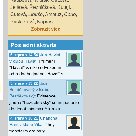
Jelšová
,
Řezníčková
,
Kutejl
,
Čutová
,
Libuše
,
Ambruz
,
Carlo
,
Poskierová
,
Kapras
Zobrazit více
Poslední aktivita
Jan Havlát
6. srpna v 14:54
v klubu Havlát:
Příjmení
"Havlát" vzniklo odvozením
od rodného jména "Havel" s…
Jan
5. srpna v 13:22
Bezděkovský v klubu
Bezděkovský:
Existence
jména "Bezděkovský" se mi podařilo
dohledat minimálně k roku…
Chanchal
4. srpna v 10:21
Rani v klubu Vika:
They
transform ordinary