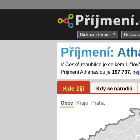
Diskuzní fórum
Nejčast
Příjmení:
Ath
V České republice je celkem
1
člově
Příjmení Athanasiou je
197 737.
nej
Kde žijí
Kdy se narodili
Obce
Kraje
Praha