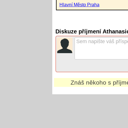
Hlavní Město Praha
Diskuze příjmení Athanasi
Znáš někoho s příj