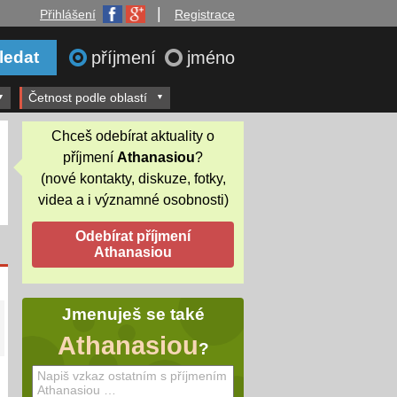
|
Přihlášení
Registrace
příjmení
jméno
Četnost podle oblastí
Chceš odebírat aktuality o
příjmení
Athanasiou
?
(nové kontakty, diskuze, fotky,
videa a i významné osobnosti)
Jmenuješ se také
Athanasiou
?