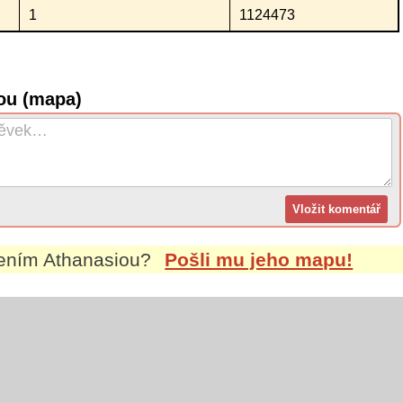
1
1124473
ou (mapa)
mením
Athanasiou
?
Pošli mu jeho mapu!