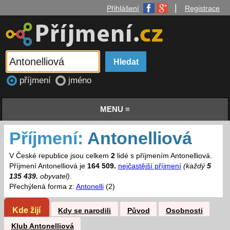
|
Přihlášení
Registrace
příjmení
jméno
MENU ≡
Příjmení:
Antonelliová
V České republice jsou celkem
2
lidé s příjmením Antonelliová.
Příjmení Antonelliová je
164 509.
nejčastější příjmení
(každý
5
135 439.
obyvatel)
.
Přechýlená forma z:
Antonelli
(2)
Kde žijí
Kdy se narodili
Původ
Osobnosti
Klub Antonelliová