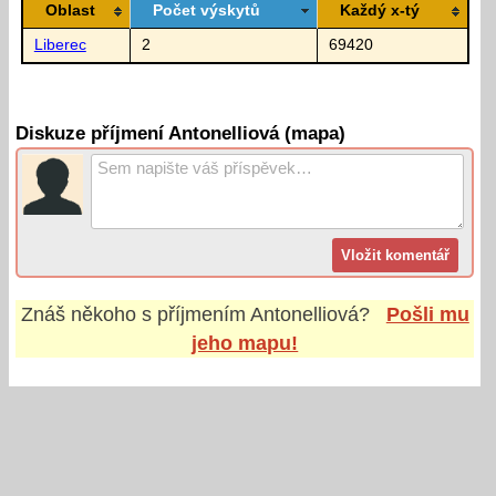
Oblast
Počet výskytů
Každý x-tý
Liberec
2
69420
Diskuze příjmení Antonelliová (mapa)
Znáš někoho s příjmením
Antonelliová
?
Pošli mu
jeho mapu!