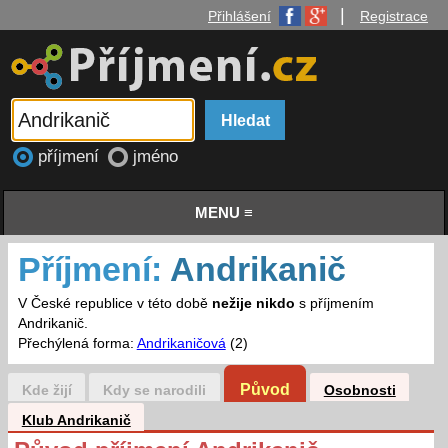
|
Přihlášení
Registrace
příjmení
jméno
MENU ≡
Příjmení:
Andrikanič
V České republice v této době
nežije nikdo
s příjmením
Andrikanič.
Přechýlená forma:
Andrikaničová
(2)
Původ
Kde žijí
Kdy se narodili
Osobnosti
Klub Andrikanič