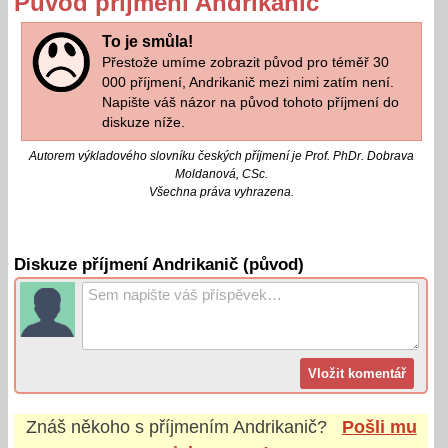
Původ příjmení Andrikanič
To je smůla!
Přestože umíme zobrazit původ pro téměř 30
000 příjmení, Andrikanič mezi nimi zatím není.
Napište váš názor na původ tohoto příjmení do
diskuze níže.
Autorem výkladového slovníku českých příjmení je Prof. PhDr. Dobrava
Moldanová, CSc.
Všechna práva vyhrazena.
Diskuze příjmení Andrikanič (původ)
Znáš někoho s příjmením
Andrikanič
?
Pošli mu