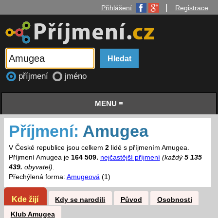
|
Přihlášení
Registrace
příjmení
jméno
MENU ≡
Příjmení:
Amugea
V České republice jsou celkem
2
lidé s příjmením Amugea.
Příjmení Amugea je
164 509.
nejčastější příjmení
(každý
5 135
439.
obyvatel)
.
Přechýlená forma:
Amugeová
(1)
Kde žijí
Kdy se narodili
Původ
Osobnosti
Klub Amugea