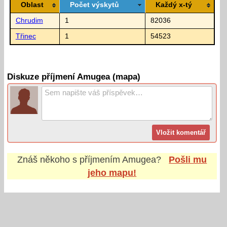
Oblast
Počet výskytů
Každý x-tý
Chrudim
1
82036
Třinec
1
54523
Diskuze příjmení Amugea (mapa)
Znáš někoho s příjmením
Amugea
?
Pošli mu
jeho mapu!