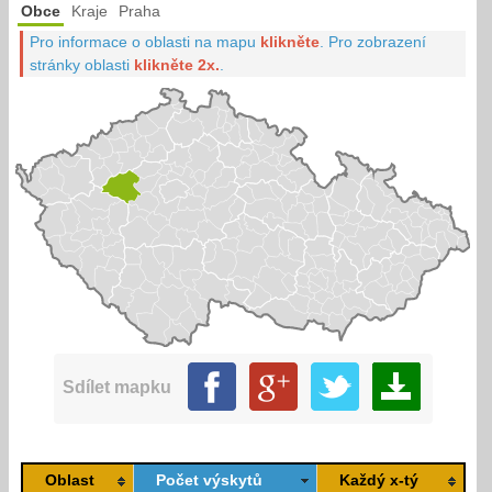
Obce
Kraje
Praha
Pro informace o oblasti na mapu
klikněte
.
Pro zobrazení
stránky oblasti
klikněte 2x.
.
Sdílet mapku
Oblast
Počet výskytů
Každý x-tý