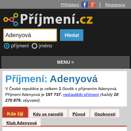
|
Přihlášení
Registrace
příjmení
jméno
MENU ≡
Příjmení:
Adenyová
V České republice je celkem
1
člověk s příjmením Adenyová.
Příjmení Adenyová je
197 737.
nejčastější příjmení
(každý
10
270 879.
obyvatel)
.
Kde žijí
Kdy se narodili
Původ
Osobnosti
Klub Adenyová